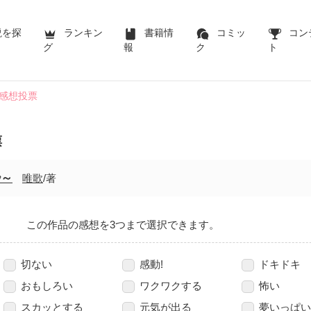
説を探
ランキン
書籍情
コミッ
コン
グ
報
ク
ト
感想投票
票
秒～
唯歌
/著
この作品の感想を3つまで選択できます。
切ない
感動!
ドキドキ
おもしろい
ワクワクする
怖い
スカッとする
元気が出る
夢いっぱい