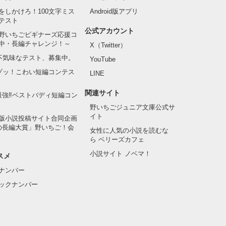
をしかけろ！100文字ミス
Android版アプリ
テスト
公式アカウント
野いちごビギナーズ応援コ
中・長編チャレンジ！～
X（Twitter）
の不気味なテスト、募集中。
YouTube
でゾッ！こわい短編コンテス
LINE
関連サイト
最強‼ベストバディ短編コン
野いちごジュニア文庫公式サ
イト
版小説投稿サイト合同企画
の長編大賞」野いちご！会
女性に人気の小説を読むな
ら ベリーズカフェ
小説サイト ノベマ！
スメ
ナンバー
ックナンバー