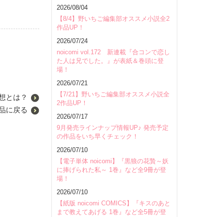
2026/08/04
【8/4】野いちご編集部オススメ小説全2
作品UP！
2026/07/24
noicomi vol.172 新連載『合コンで恋し
た人は兄でした。』が表紙＆巻頭に登
場！
2026/07/21
【7/21】野いちご編集部オススメ小説全
想とは？
2作品UP！
品に戻る
2026/07/17
9月発売ラインナップ情報UP♪ 発売予定
の作品をいち早くチェック！
2026/07/10
【電子単体 noicomi】『黒狼の花贄～妖
に捧げられた私～ 1巻』など全9冊が登
場！
2026/07/10
【紙版 noicomi COMICS】『キスのあと
まで教えてあげる 1巻』など全5冊が登