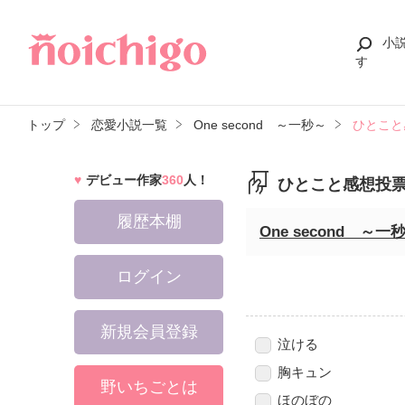
小
す
トップ
恋愛小説一覧
One second ～一秒～
ひとこと
デビュー作家
360
人！
ひとこと感想投
履歴本棚
One second ～一
ログイン
新規会員登録
泣ける
胸キュン
野いちごとは
ほのぼの