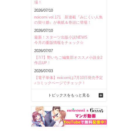
場！
2026/07/10
noicomi vol.171 新連載『みにくい人魚
の契り婚』が表紙＆巻頭に登場！
2026/07/10
最新！スターツ出版小説NEWS
今月の重版情報をチェック☆
2026/07/07
【7/7】野いちご編集部オススメ小説全2
作品UP！
2026/07/03
【電子単体】noicomiは7月10日発売予定
♪コミックページでチェック！
トピックスをもっと見る