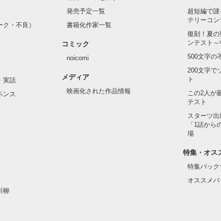
発売予定一覧
超短編で謎
テリーコン
ーク・不良）
書籍化作家一覧
復刻！夏の
ンテスト～
コミック
500文字
noicomi
200文字
メディア
ト
・実話
映画化された作品情報
この2人が
ペンス
テスト
スターツ出
「1話から
場
特集・オス
特集バック
オススメバ
川柳