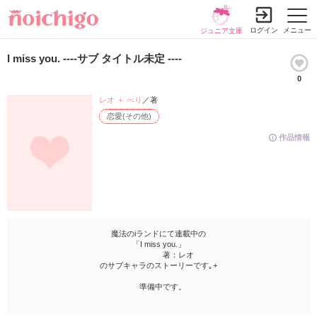
ログイン
メニュー
ジュニア文庫
I miss you. ----サブ タイトル未定 ----
0
レオ ＋ べり
／著
恋愛(その他)
作品情報
魔法のiランドにて連載中の
「I miss you.」
著：レオ
のサブキャラのストーリーです｡+
準備中です。