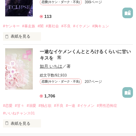
399ページ
恋愛(キケン・ダーク・不良)
もう会うことはないと思っていたのに、

高校生になって再会した彼は、隣の学校で”王子様”と呼ばれる
113
人気者になっていた。

#ヤンキー
#暴走族
#闇
#裏社会
#不良
#イケメン
#胸キュン
表紙を見る
他の女の子には冷たいのに

私にだけ昔と変わらない笑顔を向けてくる。

表紙画像はAIです
一途なイケメンくんととろけるくらいに甘い
キスを
完
「澪ちゃん。」

如月 いちは
／著
作品を読む
それは止まっていた恋が再び動き始める合図──。

総文字数/92,933
207ページ
恋愛(キケン・ダーク・不良)
✨.ﾟ･*..☆.｡.:*✨.☆.｡.:. *:ﾟ✨.ﾟ･*..☆.｡.:*✨

1,706
人見知りだけど優しい無自覚だけどモテる

#恋愛
#甘々
#溺愛
#独占欲
#不良
#一途
#イケメン
#男性恐怖症
冴木澪-SaekiMio

#いいねチャンス01
×

表紙を見る
基本女子に冷たいのに澪にはわんこ男子になる

篠宮光-ShinomiyaHikaru
