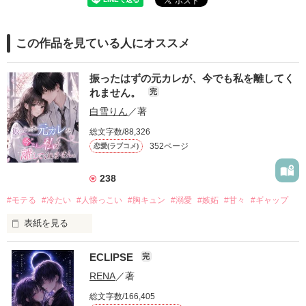
この作品を見ている人にオススメ
振ったはずの元カレが、今でも私を離してく
れません。
完
白雪りん
／著
総文字数/88,326
352ページ
恋愛(ラブコメ)
238
#モテる
#冷たい
#人懐っこい
#胸キュン
#溺愛
#嫉妬
#甘々
#ギャップ
表紙を見る
ECLIPSE
完
「好きだったから、別れを選んだ。」

RENA
／著
モテる人を好きになるのが怖かった。

総文字数/166,405
だから私は、中学時代に大好きだった彼を自分から振った。
