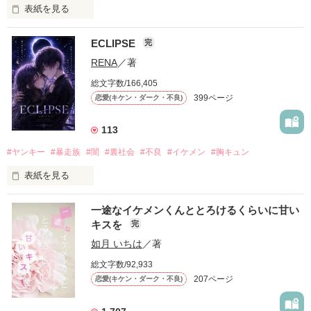
表紙を見る
ECLIPSE
完
「好きだったから、別れを選んだ。」

RENA
／著
モテる人を好きになるのが怖かった。

総文字数/166,405
だから私は、中学時代に大好きだった彼を自分から振った。

399ページ
恋愛(キケン・ダーク・不良)
もう会うことはないと思っていたのに、

高校生になって再会した彼は、隣の学校で”王子様”と呼ばれる
113
人気者になっていた。

#ヤンキー
#暴走族
#闇
#裏社会
#不良
#イケメン
#胸キュン
表紙を見る
他の女の子には冷たいのに

私にだけ昔と変わらない笑顔を向けてくる。

表紙画像はAIです
一途なイケメンくんととろけるくらいに甘い
キスを
完
「澪ちゃん。」

如月 いちは
／著
作品を読む
それは止まっていた恋が再び動き始める合図──。

総文字数/92,933
207ページ
恋愛(キケン・ダーク・不良)
✨.ﾟ･*..☆.｡.:*✨.☆.｡.:. *:ﾟ✨.ﾟ･*..☆.｡.:*✨
