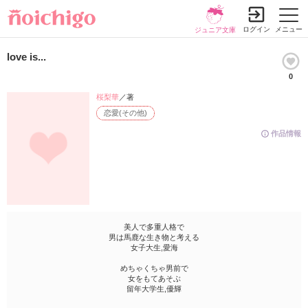
ログイン
メニュー
ジュニア文庫
love is...
0
桜梨華
／著
恋愛(その他)
作品情報
美人で多重人格で
男は馬鹿な生き物と考える
女子大生,愛海
めちゃくちゃ男前で
女をもてあそぶ
留年大学生,優輝