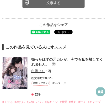
投票する
この作品をシェア
この作品を見ている人にオススメ
振ったはずの元カレが、今でも私を離してく
れません。
完
白雪りん
／著
総文字数/88,326
352ページ
恋愛(ラブコメ)
239
#モテる
#冷たい
#人懐っこい
#胸キュン
#溺愛
#嫉妬
#甘々
#ギャップ