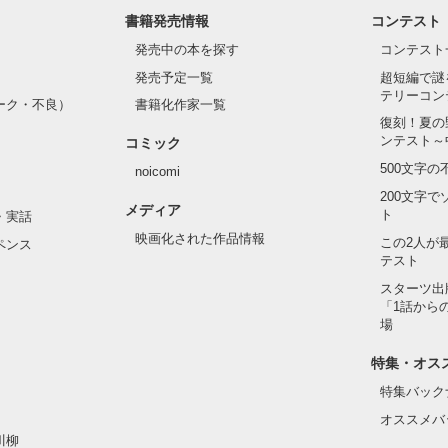
書籍発売情報
コンテスト
て隣の席になったのは────

発売中の本を探す
コンテスト
発売予定一覧
超短編で謎
テリーコン
ーク・不良）
書籍化作家一覧
い髪色

復刻！夏の
ンテスト～
コミック
のピアス

500文字
noicomi
んて見せたことがなくてぶっきらぼう

200文字
メディア
ト
・実話
映画化された作品情報
この2人が
ペンス
テスト
た目のせいで学校中のみんなから

れている天地くんだった。

スターツ出
作品を読む
「1話から
場
特集・オス
はいけない人だと思っていたのに

特集バック
オススメバ
川柳