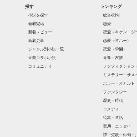
探す
ランキング
クラス替えをし
小説を探す
総合/殿堂
新着完結
恋愛
新着レビュー
恋愛（キケン・ダ
金髪に近い明る
新着更新
恋愛（逆ハー）
片耳には琥珀色
ジャンル別小説一覧
恋愛（学園）
音楽コラボ小説
青春・友情
ほとんど笑顔な
コミュニティ
ノンフィクション
ミステリー・サス
そんな性格と見
ホラー・オカルト
“不良”と避けら
ファンタジー
歴史・時代
コメディ
怖くて近づいて
絵本・童話
実用・エッセイ
詩・短歌・俳句・