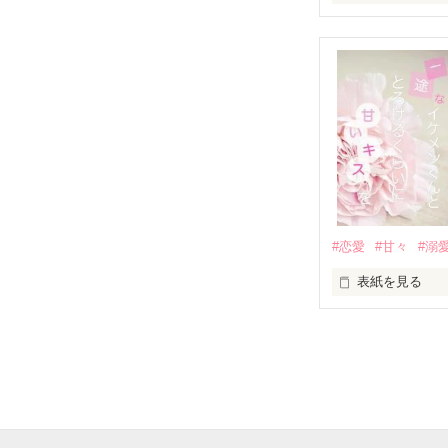
「澪ちゃん。」

表紙画像はAIで
それは止まって
✨.ﾟ･*..☆.｡.:*✨.☆
人見知りだけど
冴木澪-SaekiMio
×

基本女子に冷た
#恋愛
#甘々
#溺
篠宮光-Shinomiya
表紙を見る
✨.ﾟ･*..☆.｡.:*✨.☆
そして光を巡っ
「瑠莉に一目惚
「貴方なんかに
再会した恋は、