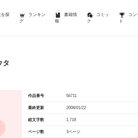
説を探
ランキン
書籍情
コミッ
コン
グ
報
ク
ト
ウタ
作品番号
56711
最終更新
2008/01/22
総文字数
1,718
ページ数
3ページ