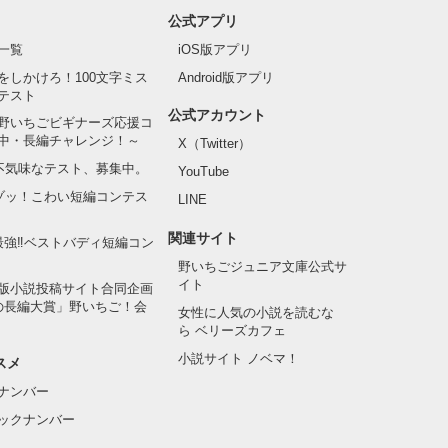
公式アプリ
一覧
iOS版アプリ
をしかけろ！100文字ミス
Android版アプリ
テスト
公式アカウント
野いちごビギナーズ応援コ
中・長編チャレンジ！～
X（Twitter）
の不気味なテスト、募集中。
YouTube
でゾッ！こわい短編コンテス
LINE
関連サイト
最強‼ベストバディ短編コン
野いちごジュニア文庫公式サ
イト
版小説投稿サイト合同企画
の長編大賞」野いちご！会
女性に人気の小説を読むな
ら ベリーズカフェ
小説サイト ノベマ！
スメ
ナンバー
ックナンバー