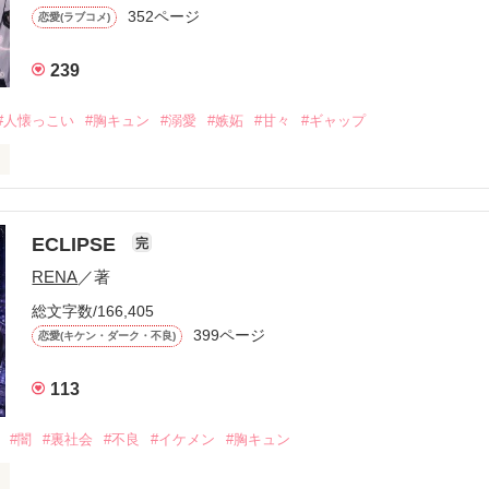
352ページ
恋愛(ラブコメ)
239
#人懐っこい
#胸キュン
#溺愛
#嫉妬
#甘々
#ギャップ
ら、別れを選んだ。」

ECLIPSE
完
になるのが怖かった。

RENA
／著
学時代に大好きだった彼を自分から振った。

総文字数/166,405
ないと思っていたのに、

399ページ
恋愛(キケン・ダーク・不良)
再会した彼は、隣の学校で”王子様”と呼ばれる人気者になっていた。

113
冷たいのに

わらない笑顔を向けてくる。

#闇
#裏社会
#不良
#イケメン
#胸キュン