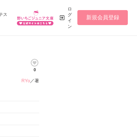
ロ
テス
グ
新規会員登録
イ
ン
0
RYo
／著