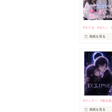
#モテる
#冷たい
表紙を見る
「好きだったか
モテる人を好き
だから私は、中
もう会うことは
高校生になって
他の女の子には
私にだけ昔と変
#ヤンキー
#暴走族
表紙を見る