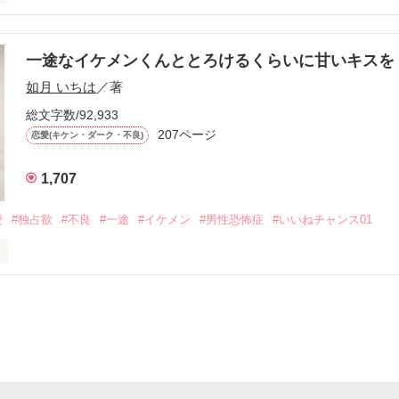
す
いた恋が再び動き始める合図──。

一途なイケメンくんととろけるくらいに甘いキス
作品を読む
.｡.:. *:ﾟ✨.ﾟ･*..☆.｡.:*✨

如月 いちは
／著
総文字数/92,933
優しい無自覚だけどモテる

207ページ


恋愛(キケン・ダーク・不良)
1,707
いのに澪にはわんこ男子になる

愛
#独占欲
#不良
#一途
#イケメン
#男性恐怖症
#いいねチャンス01
Hikaru

.｡.:. *:ﾟ✨.ﾟ･*..☆.｡.:*✨

てライバルも登場！？

れしたんだよ……悪いかよ」

光先輩は渡しませんから。」

ライバルの登場で大きく動き出す──。
