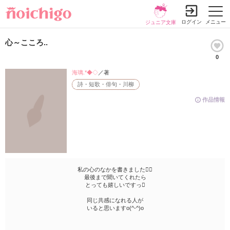
ログイン
メニュー
ジュニア文庫
心～こころ..
0
海璃.*◆◇
／著
詩・短歌・俳句・川柳
作品情報
私の心のなかを書きました
最後まで聞いてくれたら
とっても嬉しいですっ
同じ共感になれる人が
いると思いますo(^-^)o