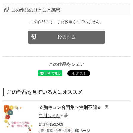
この作品のひとこと感想
この作品には、まだ投票されていません。
投票する
この作品をシェア
この作品を見ている人にオススメ
☆胸キュン台詞集〜性別不問☆
完
早川しおん
／著
総文字数/3,569
60ページ
詩・短歌・俳句・川柳