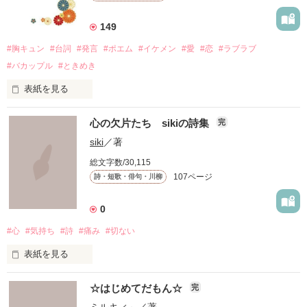
149
#胸キュン
#台詞
#発言
#ポエム
#イケメン
#愛
#恋
#ラブラブ
#バカップル
#ときめき
表紙を見る
「僕が先生にキスしたら、

心の欠片たち sikiの詩集
完
ドキッとしてくれますか……？」

siki
／著
総文字数/30,115
〜本文より

107ページ
詩・短歌・俳句・川柳
長年多くの方にご愛読いただいていて嬉しいです。

0
#心
#気持ち
#詩
#痛み
#切ない
2025年もよろしくお願いします♪

表紙を見る
「日々の詩」　

胸キュンな台詞を読んで、

☆はじめてだもん☆
完
毎日いろいろな思いが生まれて、そして・・・消えていくん
ミルキィ～
／著