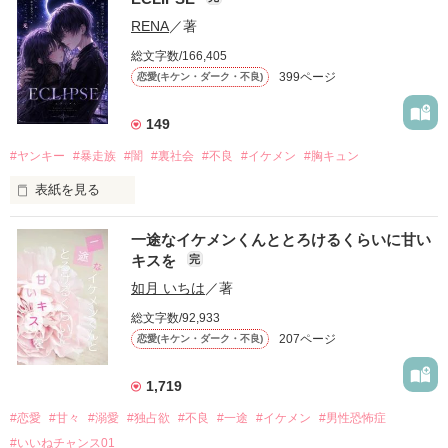
「好きだったから、別れを選んだ。」

RENA
／著
モテる人を好きになるのが怖かった。

総文字数/166,405
だから私は、中学時代に大好きだった彼を自分から振った。

399ページ
恋愛(キケン・ダーク・不良)
もう会うことはないと思っていたのに、

高校生になって再会した彼は、隣の学校で”王子様”と呼ばれる
149
人気者になっていた。

#ヤンキー
#暴走族
#闇
#裏社会
#不良
#イケメン
#胸キュン
表紙を見る
他の女の子には冷たいのに

私にだけ昔と変わらない笑顔を向けてくる。

表紙画像はAIです
一途なイケメンくんととろけるくらいに甘い
キスを
完
「澪ちゃん。」

如月 いちは
／著
作品を読む
それは止まっていた恋が再び動き始める合図──。

総文字数/92,933
207ページ
恋愛(キケン・ダーク・不良)
✨.ﾟ･*..☆.｡.:*✨.☆.｡.:. *:ﾟ✨.ﾟ･*..☆.｡.:*✨

1,719
人見知りだけど優しい無自覚だけどモテる

#恋愛
#甘々
#溺愛
#独占欲
#不良
#一途
#イケメン
#男性恐怖症
冴木澪-SaekiMio

#いいねチャンス01