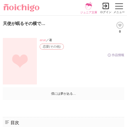
ログイン
メニュー
ジュニア文庫
天使が眠るその横で…
0
arue
／著
恋愛(その他)
作品情報
僕には夢がある…
目次