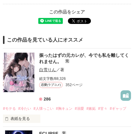
この作品をシェア
この作品を見ている人にオススメ
振ったはずの元カレが、今でも私を離してく
れません。
完
白雪りん
／著
総文字数/88,326
352ページ
恋愛(ラブコメ)
286
#モテる
#冷たい
#人懐っこい
#胸キュン
#溺愛
#嫉妬
#甘々
#ギャップ
表紙を見る
ECLIPSE
完