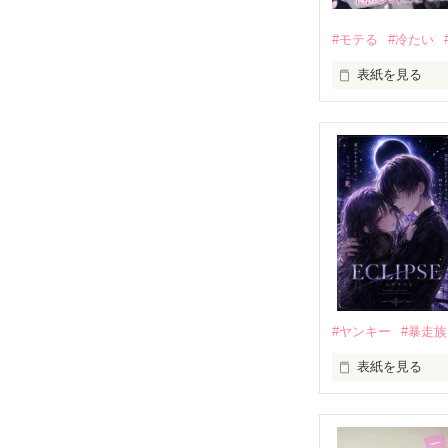
#モテる
#冷たい
表紙を見る
「好きだったか
モテる人を好き
だから私は、中
もう会うことは
高校生になって
他の女の子には
私にだけ昔と変
#ヤンキー
#暴走族
表紙を見る
「澪ちゃん。」

表紙画像はAIで
それは止まって