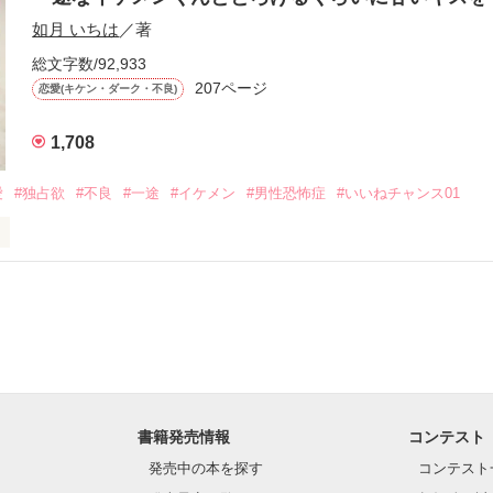
作品を読む
.｡.:. *:ﾟ✨.ﾟ･*..☆.｡.:*✨

如月 いちは
／著
総文字数/92,933
優しい無自覚だけどモテる

207ページ


恋愛(キケン・ダーク・不良)
1,708
いのに澪にはわんこ男子になる

愛
#独占欲
#不良
#一途
#イケメン
#男性恐怖症
#いいねチャンス01
Hikaru

.｡.:. *:ﾟ✨.ﾟ･*..☆.｡.:*✨

てライバルも登場！？

れしたんだよ……悪いかよ」

光先輩は渡しませんから。」

ライバルの登場で大きく動き出す──。

書籍発売情報
コンテスト
て隣の席になったのは────

発売中の本を探す
コンテスト