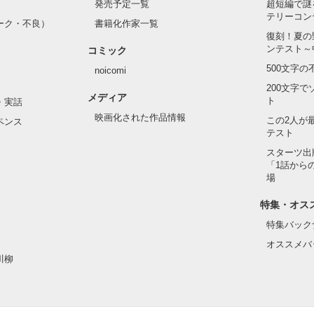
発売予定一覧
超短編で謎
テリーコン
ーク・不良）
書籍化作家一覧
い髪色

復刻！夏の
ンテスト～
コミック
のピアス

500文字
noicomi
んて見せたことがなくてぶっきらぼう

200文字
メディア
ト
・実話
映画化された作品情報
この2人が
ペンス
テスト
た目のせいで学校中のみんなから

れている天地くんだった。

スターツ出
作品を読む
「1話から
場
特集・オス
はいけない人だと思っていたのに

特集バック
オススメバ
川柳
ら連絡して。すぐ助けに行く」
