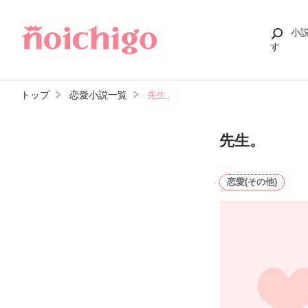
小
す
トップ
恋愛小説一覧
先生。
先生。
恋愛(その他)