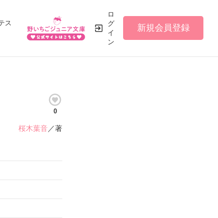
ロ
テス
グ
新規会員登録
イ
ン
0
桜木葉音
／著