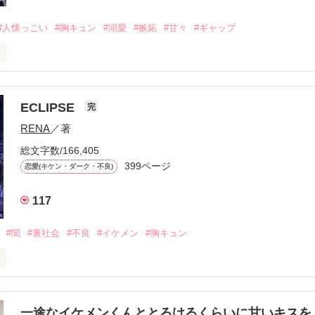
#人懐っこい
#胸キュン
#溺愛
#嫉妬
#甘々
#ギャップ
ら、別れを選んだ。」

ECLIPSE
完
になるのが怖かった。

RENA
／著
学時代に大好きだった彼を自分から振った。

総文字数/166,405
ないと思っていたのに、

399ページ
恋愛(キケン・ダーク・不良)
再会した彼は、隣の学校で”王子様”と呼ばれる人気者になっていた。

117
冷たいのに

わらない笑顔を向けてくる。

#闇
#裏社会
#不良
#イケメン
#胸キュン
す
いた恋が再び動き始める合図──。

一途なイケメンくんととろけるくらいに甘いキス