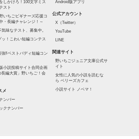
をしかけろ！100文字ミス
Android版アプリ
テスト
公式アカウント
野いちごビギナーズ応援コ
中・長編チャレンジ！～
X（Twitter）
の不気味なテスト、募集中。
YouTube
でゾッ！こわい短編コンテス
LINE
関連サイト
最強‼ベストバディ短編コン
野いちごジュニア文庫公式サ
イト
版小説投稿サイト合同企画
の長編大賞」野いちご！会
女性に人気の小説を読むな
ら ベリーズカフェ
小説サイト ノベマ！
スメ
ナンバー
ックナンバー