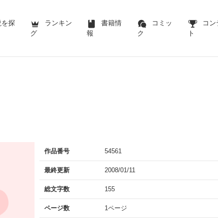
説を探
ランキン
書籍情
コミッ
コン
グ
報
ク
ト
作品番号
54561
最終更新
2008/01/11
総文字数
155
ページ数
1ページ