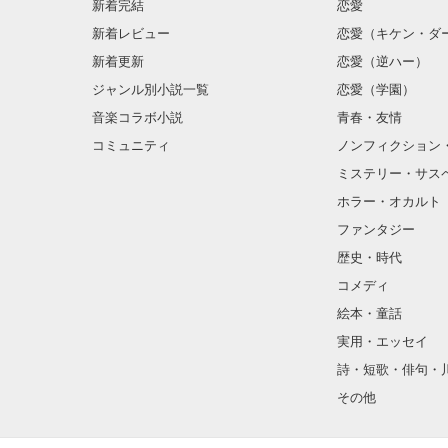
新着完結
恋愛
新着レビュー
恋愛（キケン・ダ
金髪に近い明る
新着更新
恋愛（逆ハー）
片耳には琥珀色
ジャンル別小説一覧
恋愛（学園）
音楽コラボ小説
青春・友情
ほとんど笑顔な
コミュニティ
ノンフィクション
ミステリー・サス
そんな性格と見
ホラー・オカルト
“不良”と避けら
ファンタジー
歴史・時代
コメディ
怖くて近づいて
絵本・童話
実用・エッセイ
詩・短歌・俳句・
「なんかあった
その他