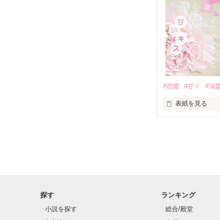
✨.ﾟ･*..☆.｡.:*✨.☆
人見知りだけど
冴木澪-SaekiMio
×

基本女子に冷た
#恋愛
#甘々
#溺
篠宮光-Shinomiya
表紙を見る
✨.ﾟ･*..☆.｡.:*✨.☆
そして光を巡っ
「瑠莉に一目惚
「貴方なんかに
再会した恋は、
探す
ランキング
クラス替えをし
小説を探す
総合/殿堂