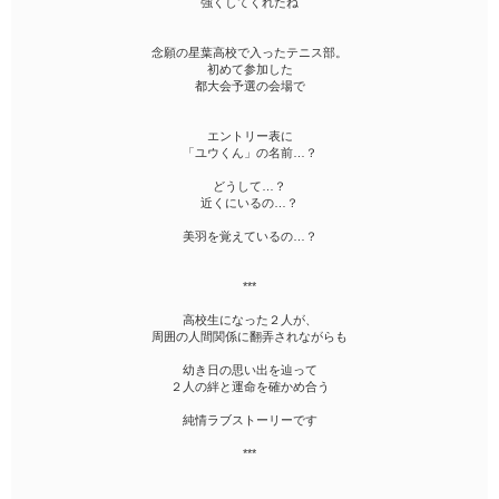
強くしてくれたね
念願の星葉高校で入ったテニス部。
初めて参加した
都大会予選の会場で
エントリー表に
「ユウくん」の名前…？
どうして…？
近くにいるの…？
美羽を覚えているの…？
***
高校生になった２人が、
周囲の人間関係に翻弄されながらも
幼き日の思い出を辿って
２人の絆と運命を確かめ合う
純情ラブストーリーです
***