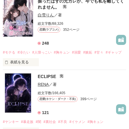
振ったはずの元カレが、今でも私を離してく
れません。
完
白雪りん
／著
総文字数/88,326
352ページ
恋愛(ラブコメ)
248
#モテる
#冷たい
#人懐っこい
#胸キュン
#溺愛
#嫉妬
#甘々
#ギャップ
表紙を見る
ECLIPSE
完
「好きだったから、別れを選んだ。」

RENA
／著
モテる人を好きになるのが怖かった。

総文字数/166,405
だから私は、中学時代に大好きだった彼を自分から振った。

399ページ
恋愛(キケン・ダーク・不良)
もう会うことはないと思っていたのに、

高校生になって再会した彼は、隣の学校で”王子様”と呼ばれる
121
人気者になっていた。

#ヤンキー
#暴走族
#闇
#裏社会
#不良
#イケメン
#胸キュン