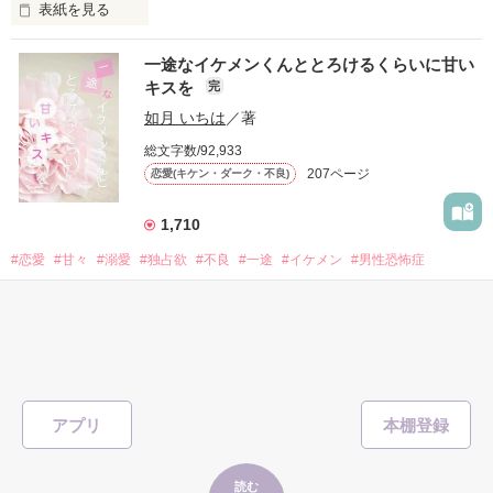
表紙を見る
他の女の子には冷たいのに

私にだけ昔と変わらない笑顔を向けてくる。

表紙画像はAIです
一途なイケメンくんととろけるくらいに甘い
キスを
完
「澪ちゃん。」

如月 いちは
／著
作品を読む
それは止まっていた恋が再び動き始める合図──。

総文字数/92,933
207ページ
恋愛(キケン・ダーク・不良)
✨.ﾟ･*..☆.｡.:*✨.☆.｡.:. *:ﾟ✨.ﾟ･*..☆.｡.:*✨

1,710
人見知りだけど優しい無自覚だけどモテる

#恋愛
#甘々
#溺愛
#独占欲
#不良
#一途
#イケメン
#男性恐怖症
冴木澪-SaekiMio

#いいねチャンス01
×

表紙を見る
基本女子に冷たいのに澪にはわんこ男子になる

篠宮光-ShinomiyaHikaru

アプリ
「瑠莉に一目惚れしたんだよ……悪いかよ」

✨.ﾟ･*..☆.｡.:*✨.☆.｡.:. *:ﾟ✨.ﾟ･*..☆.｡.:*✨

そして光を巡ってライバルも登場！？

読む