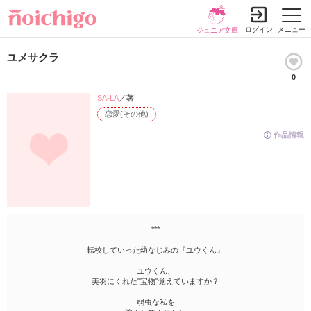
ログイン
メニュー
ジュニア文庫
ユメサクラ
0
SA-LA
／著
恋愛(その他)
作品情報
***
転校していった幼なじみの『ユウくん』
ユウくん、
美羽にくれた"宝物"覚えていますか？
弱虫な私を