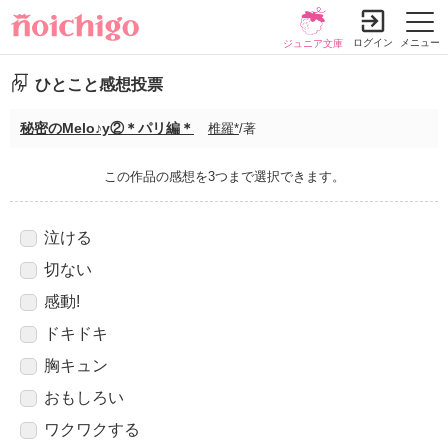
ログイン
メニュー
ジュニア文庫
ひとこと感想投票
秘密のMelo♪y②＊パリ編＊
椎羅*
/著
この作品の感想を3つまで選択できます。
泣ける
切ない
感動!
ドキドキ
胸キュン
おもしろい
ワクワクする