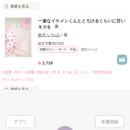
表紙を見る
他の女の子には冷たいのに

私にだけ昔と変わらない笑顔を向けてくる。

表紙画像はAIです
一途なイケメンくんととろけるくらいに甘い
キスを
完
「澪ちゃん。」

如月 いちは
／著
作品を読む
それは止まっていた恋が再び動き始める合図──。

総文字数/92,933
207ページ
恋愛(キケン・ダーク・不良)
✨.ﾟ･*..☆.｡.:*✨.☆.｡.:. *:ﾟ✨.ﾟ･*..☆.｡.:*✨

1,718
人見知りだけど優しい無自覚だけどモテる

#恋愛
#甘々
#溺愛
#独占欲
#不良
#一途
#イケメン
#男性恐怖症
冴木澪-SaekiMio

#いいねチャンス01
×

表紙を見る
基本女子に冷たいのに澪にはわんこ男子になる

篠宮光-ShinomiyaHikaru

「瑠莉に一目惚れしたんだよ……悪いかよ」

✨.ﾟ･*..☆.｡.:*✨.☆.｡.:. *:ﾟ✨.ﾟ･*..☆.｡.:*✨

アプリ
そして光を巡ってライバルも登場！？
