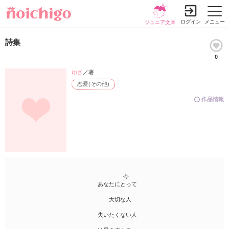
ログイン
メニュー
ジュニア文庫
詩集
0
ゆさ
／著
恋愛(その他)
作品情報
今
あなたにとって
大切な人
失いたくない人