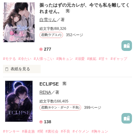
振ったはずの元カレが、今でも私を離してく
れません。
完
白雪りん
／著
総文字数/88,326
352ページ
恋愛(ラブコメ)
277
#モテる
#冷たい
#人懐っこい
#胸キュン
#溺愛
#嫉妬
#甘々
#ギャップ
表紙を見る
ECLIPSE
完
「好きだったから、別れを選んだ。」

RENA
／著
モテる人を好きになるのが怖かった。

総文字数/166,405
だから私は、中学時代に大好きだった彼を自分から振った。

399ページ
恋愛(キケン・ダーク・不良)
もう会うことはないと思っていたのに、

高校生になって再会した彼は、隣の学校で”王子様”と呼ばれる
138
人気者になっていた。

#ヤンキー
#暴走族
#闇
#裏社会
#不良
#イケメン
#胸キュン