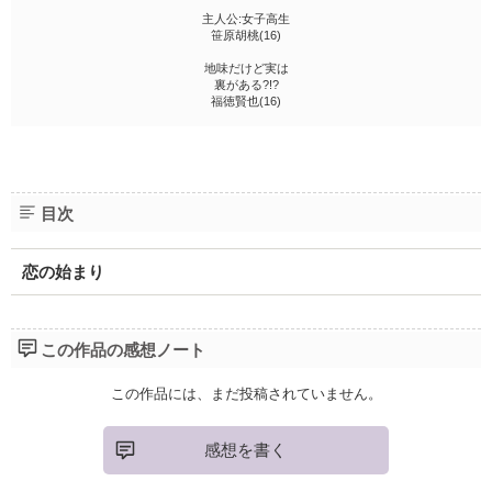
主人公:女子高生
笹原胡桃(16)
地味だけど実は
裏がある?!?
福徳賢也(16)
目次
恋の始まり
この作品の感想ノート
この作品には、まだ投稿されていません。
感想を書く