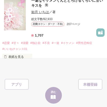
一途なイケメンくんととろけるくらいに甘い
キスを
完
「澪ちゃん。」

如月 いちは
／著
作品を読む
それは止まっていた恋が再び動き始める合図──。

総文字数/92,933
207ページ
恋愛(キケン・ダーク・不良)
✨.ﾟ･*..☆.｡.:*✨.☆.｡.:. *:ﾟ✨.ﾟ･*..☆.｡.:*✨

1,707
人見知りだけど優しい無自覚だけどモテる

#恋愛
#甘々
#溺愛
#独占欲
#不良
#一途
#イケメン
#男性恐怖症
冴木澪-SaekiMio

#いいねチャンス01
×

表紙を見る
基本女子に冷たいのに澪にはわんこ男子になる

篠宮光-ShinomiyaHikaru

「瑠莉に一目惚れしたんだよ……悪いかよ」

✨.ﾟ･*..☆.｡.:*✨.☆.｡.:. *:ﾟ✨.ﾟ･*..☆.｡.:*✨

アプリ
そして光を巡ってライバルも登場！？

読む
「貴方なんかに光先輩は渡しませんから。」

クラス替えをして隣の席になったのは────
