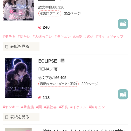
総文字数/88,326
352ページ
恋愛(ラブコメ)
240
#モテる
#冷たい
#人懐っこい
#胸キュン
#溺愛
#嫉妬
#甘々
#ギャップ
表紙を見る
ECLIPSE
完
「好きだったから、別れを選んだ。」

RENA
／著
モテる人を好きになるのが怖かった。

総文字数/166,405
だから私は、中学時代に大好きだった彼を自分から振った。

399ページ
恋愛(キケン・ダーク・不良)
もう会うことはないと思っていたのに、

高校生になって再会した彼は、隣の学校で”王子様”と呼ばれる
113
人気者になっていた。

#ヤンキー
#暴走族
#闇
#裏社会
#不良
#イケメン
#胸キュン
表紙を見る
他の女の子には冷たいのに

私にだけ昔と変わらない笑顔を向けてくる。

表紙画像はAIです