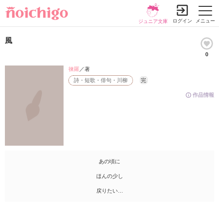
ログイン
メニュー
ジュニア文庫
風
0
徠羅
／著
詩・短歌・俳句・川柳
完
作品情報
あの頃に
ほんの少し
戻りたい…