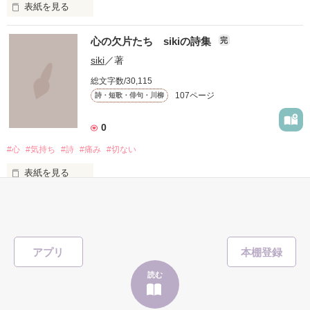
表紙を見る
     何もかもが

胸キュンな台詞を読んで、

心の欠片たち sikiの詩集
完
     はじめて…

siki
／著
たくさん妄想しちゃってください

総文字数/30,115
     なの…

(*/ω＼*)

107ページ
詩・短歌・俳句・川柳
0
１冊にまとめて欲しいとの声があったので、

    ☆瑠龍さま☆

#心
#気持ち
#詩
#痛み
#切ない
パート２の台詞を、

    ☆紅千歳さま☆

表紙を見る
厳選してこちらに収録しました。

    ☆まりっぺさま☆

「日々の詩」　

    ☆tsukushiさま☆

今後も新作を追加していきますね

毎日いろいろな思いが生まれて、そして・・・消えていくん
だ。

    ☆長岡みみさま☆

アプリ
☆週間少年χ烈火６３号さま☆ 

読む
作品を読む
数が多くなったので、一応完結させましたが・・・きまぐれに
皆様素敵な感想やレビューをありがとうございます！
