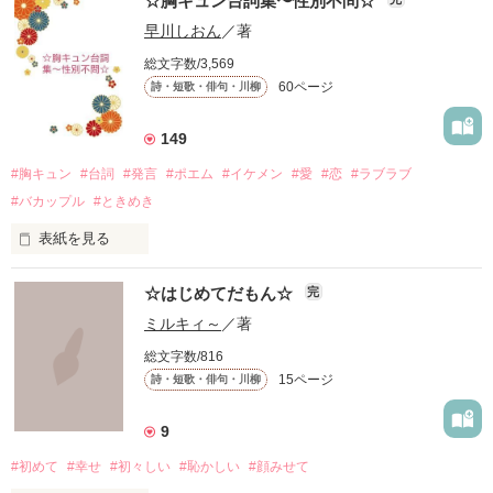
☆胸キュン台詞集〜性別不問☆
早川しおん
／著
総文字数/3,569
60ページ
詩・短歌・俳句・川柳
149
#胸キュン
#台詞
#発言
#ポエム
#イケメン
#愛
#恋
#ラブラブ
#バカップル
#ときめき
表紙を見る
「僕が先生にキスしたら、

☆はじめてだもん☆
完
ドキッとしてくれますか……？」

ミルキィ～
／著
総文字数/816
〜本文より

15ページ
詩・短歌・俳句・川柳
長年多くの方にご愛読いただいていて嬉しいです。

9
#初めて
#幸せ
#初々しい
#恥かしい
#顔みせて
2025年もよろしくお願いします♪
