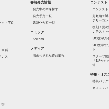
書籍発売情報
コンテスト
発売中の本を探す
コンテスト
発売予定一覧
超短編で謎
てるような顔。

テリーコン
ーク・不良）
書籍化作家一覧
復刻！夏の
くの。

ンテスト～
コミック
500文字
noicomi
200文字
メディア
ト
・実話
て、手術させたいの？』

映画化された作品情報
スターツ出
ペンス
「1話から
場
て欲しいんだ」

特集・オス
ってない』

特集バック
オススメバ
医者、

川柳
いから！
