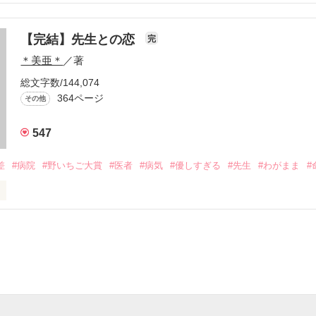
なりたい…

【完結】先生との恋
完
＊美亜＊
／著
総文字数/144,074
364ページ
その他
作品を読む
547
    けど

差
#病院
#野いちご大賞
#医者
#病気
#優しすぎる
#先生
#わがまま
#
つもりですか？」

度。
