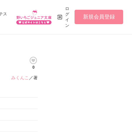
ロ
テス
グ
新規会員登録
イ
ン
0
みくんこ
／著