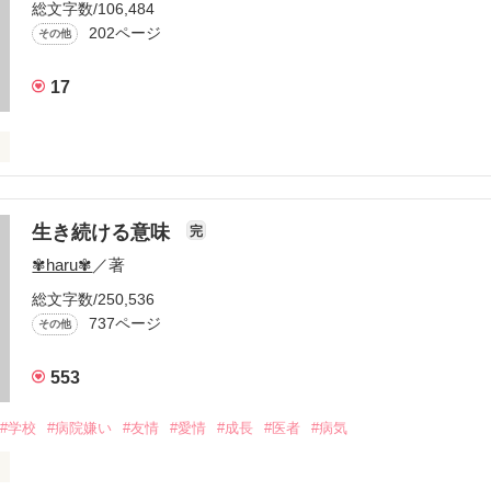
総文字数/106,484
202ページ
その他
17
生き続ける意味
完
✾haru✾
／著
総文字数/250,536
737ページ
その他
の母親になる資格はありますか？

553
なる事はできますか？

#学校
#病院嫌い
#友情
#愛情
#成長
#医者
#病気