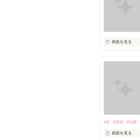
表紙を見る
愛したいのに…

愛せない…

私には、あなた
あなたのママに
#命
#奇跡
#治療
表紙を見る