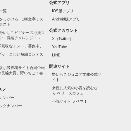
公式アプリ
一覧
iOS版アプリ
をしかけろ！100文字ミス
Android版アプリ
テスト
公式アカウント
野いちごビギナーズ応援コ
中・長編チャレンジ！～
X（Twitter）
の不気味なテスト、募集中。
YouTube
でゾッ！こわい短編コンテス
LINE
関連サイト
版小説投稿サイト合同企画
の長編大賞」野いちご！会
野いちごジュニア文庫公式サ
イト
女性に人気の小説を読むな
スメ
ら ベリーズカフェ
ナンバー
小説サイト ノベマ！
ックナンバー