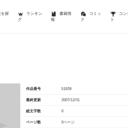
説を探
ランキン
書籍情
コミッ
コン
グ
報
ク
ト
作品番号
51839
最終更新
2007/12/31
総文字数
0
ページ数
0ページ