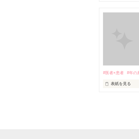
あなたの母親に
             頑張りたくなんかない...！ 

                 治療なんか辛いだけ

                           
#医者×患者
#年の
表紙を見る
                 みんなが支えてくれる

                   みんなのためにも

「また抜け出す
         あたしは、生きなきゃいけない。

馴れ馴れしい態