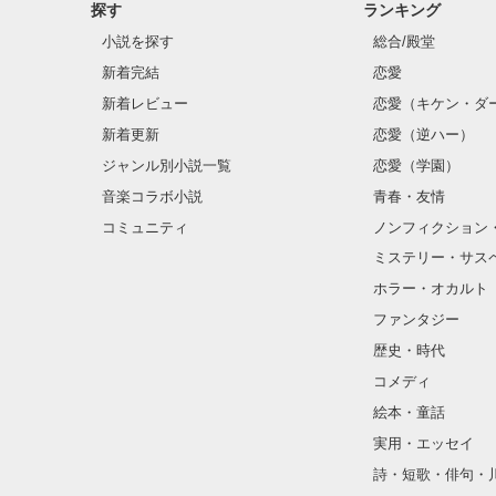
探す
ランキング
小説を探す
総合/殿堂
新着完結
恋愛
あたしを理解し
新着レビュー
恋愛（キケン・ダ
新着更新
恋愛（逆ハー）
すべてがムカつ
ジャンル別小説一覧
恋愛（学園）
音楽コラボ小説
青春・友情
コミュニティ
ノンフィクション
     でも、ほんとうの生きる意味って

『ねぇ。どうし
ミステリー・サス
ホラー・オカルト
「――君に治し
ファンタジー
『……何も分か
歴史・時代
コメディ
                いったい、なんなの？

絵本・童話
実用・エッセイ
あんたみたいな
詩・短歌・俳句・
あたしは認めな