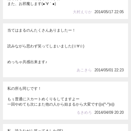
また、お邪魔します(●´∀｀●)
大村えりか
2014/05/17 22:05
当てはまるのんたくさんありましたー！
読みながら思わず笑ってしまいました(☆∀☆)
めっちゃ共感出来ます♪
あこきら
2014/05/01 22:23
私の所も同じです！
もぅ普通にスカートめくりをしてますよー
一回やめても次にまた他の人から始まるから大変です((o(^-^)o))
るきめろ
2014/04/09 20:20
私、読みながら笑ってました(笑)