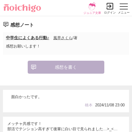
ログイン
メニュー
ジュニア文庫
感想ノート
中学生によくある行動♪
風早さくら
/著
感想お願いします！
感想を書く
面白かったです。
橋本
2024/11/08 23:00
メッチャ共感です！
部活でテンション高すぎて後輩に白い目で見られました…>_<…