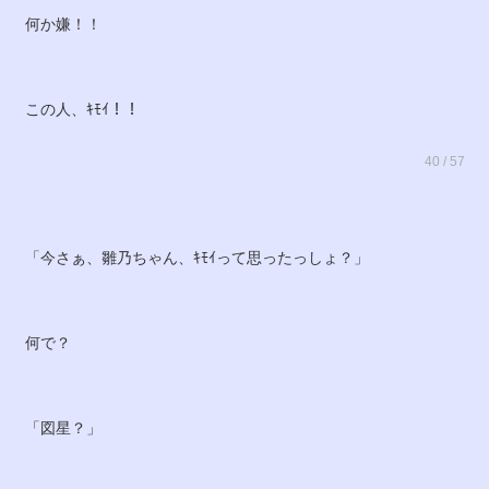
何か嫌！！
この人、ｷﾓｲ！！
40 / 57
「今さぁ、雛乃ちゃん、ｷﾓｲって思ったっしょ？」
何で？
「図星？」