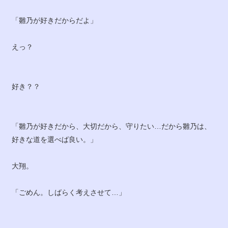
「雛乃が好きだからだよ」
えっ？
好き？？
「雛乃が好きだから、大切だから、守りたい…だから雛乃は、
好きな道を選べば良い。」
大翔。
「ごめん。しばらく考えさせて…」