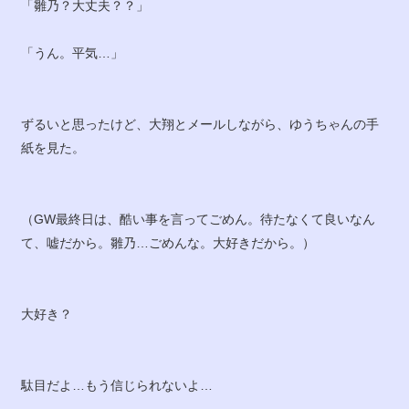
「雛乃？大丈夫？？」
「うん。平気…」
ずるいと思ったけど、大翔とメールしながら、ゆうちゃんの手
紙を見た。
（GW最終日は、酷い事を言ってごめん。待たなくて良いなん
て、嘘だから。雛乃…ごめんな。大好きだから。）
大好き？
駄目だよ…もう信じられないよ…