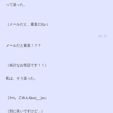
って送った。
（メールだと、素直だね♪）
42 / 57
メールだと素直！？？
（余計なお世話です！！）
私は、そう送った。
（ｱﾊﾊ。ごめんねm(__)m）
（別に良いですけど…）