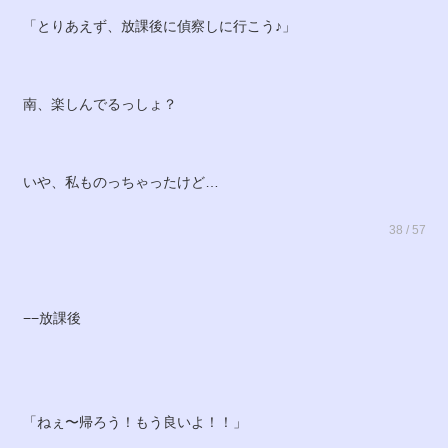
「とりあえず、放課後に偵察しに行こう♪」
南、楽しんでるっしょ？
いや、私ものっちゃったけど…
38 / 57
−−放課後
「ねぇ〜帰ろう！もう良いよ！！」