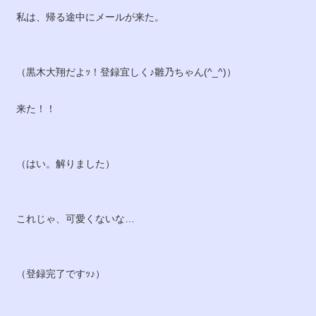
私は、帰る途中にメールが来た。
（黒木大翔だよｯ！登録宜しく♪雛乃ちゃん(^_^)）
来た！！
（はい。解りました）
これじゃ、可愛くないな…
（登録完了ですｯ♪）