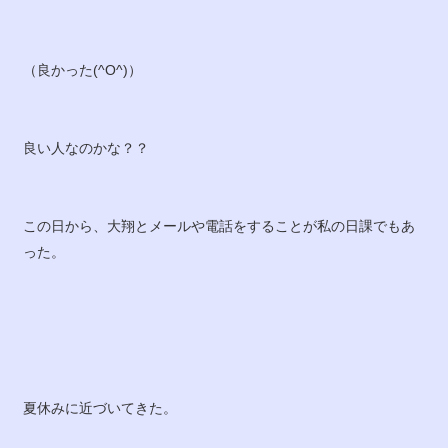
（良かった(^O^)）
良い人なのかな？？
この日から、大翔とメールや電話をすることが私の日課でもあ
った。
夏休みに近づいてきた。