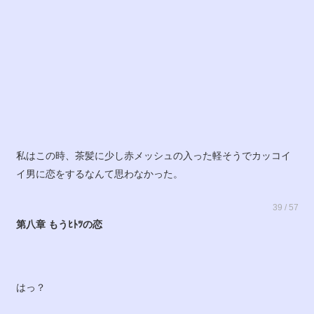
私はこの時、茶髪に少し赤メッシュの入った軽そうでカッコイ
イ男に恋をするなんて思わなかった。
39 / 57
第八章 もうﾋﾄﾂの恋
はっ？