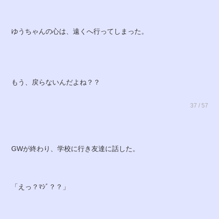
ゆうちゃんの心は、遠くへ行ってしまった。
もう、戻らないんだよね？？
37 / 57
GWが終わり、学校に行き友達に話した。
「えっ？ﾏｼﾞ？？」