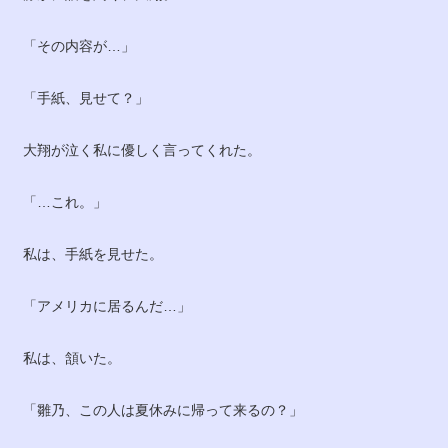
「その内容が…」
「手紙、見せて？」
大翔が泣く私に優しく言ってくれた。
「…これ。」
私は、手紙を見せた。
「アメリカに居るんだ…」
私は、頷いた。
「雛乃、この人は夏休みに帰って来るの？」