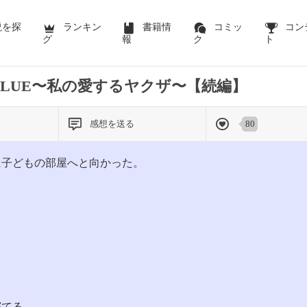
前のページを表示する
説を探
ランキン
書籍情
コミッ
コン
グ
報
ク
ト
＆BLUE〜私の愛するヤクザ〜【続編】
感想を送る
80
に子どもの部屋へと向かった。
。
寝てる。