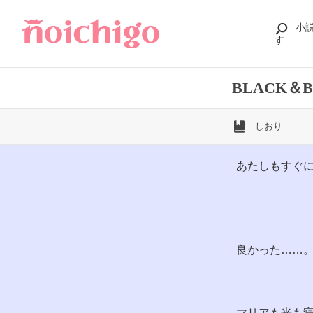
小
す
BLACK
しおり
あたしもすぐ
良かった……
マリアも光も