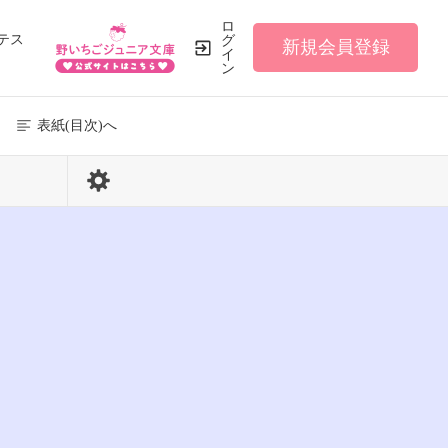
ロ
テス
グ
新規会員登録
イ
ン
表紙(目次)へ
98 / 285