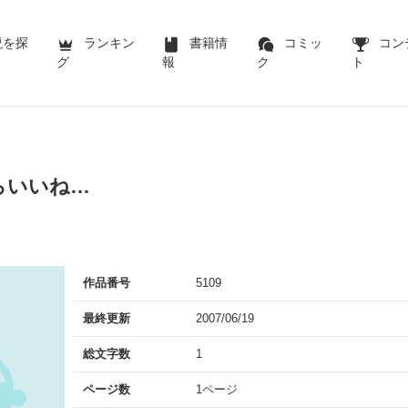
説を探
ランキン
書籍情
コミッ
コン
グ
報
ク
ト
らいいね…
作品番号
5109
最終更新
2007/06/19
総文字数
1
ページ数
1ページ