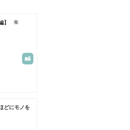
長編】
完
ほどにモノを