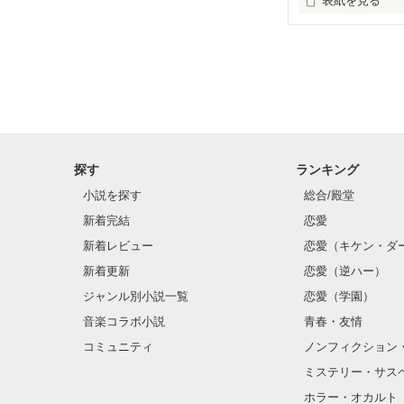
表紙を見る
龍牙・姫。

柚原　桃(ゆずは
推しは画面の向
『"愛してるよ"』
不器用でも努力
龍牙・姫。

無口で頼れる黒。
橘　葉月(たちば
天才肌で笑顔が
感動のラスト──
三人の姿に勇気
龍牙・幹部。

星　涼太(ほし　
探す
ランキング
小説を探す
総合/殿堂
　　　恋、友情
龍牙・幹部。

新着完結
恋愛
　　　　笑って
森本　一樹(もり
　　　　　　〜
野いちご

新着レビュー
恋愛（キケン・ダ
ジャンル別 最高
新着更新
恋愛（逆ハー）
龍牙・幹部。

総合 最高3位！

滝井　遥(たきい
ジャンル別小説一覧
恋愛（学園）
ベリーズカフェ

音楽コラボ小説
青春・友情
ジャンル別 最高
龍牙・幹部。

ありがとうござ
コミュニティ
ノンフィクション
千葉　晶(ちば　
ミステリー・サス
※こちらの作品
ホラー・オカルト