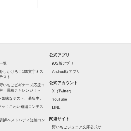
公式アプリ
一覧
iOS版アプリ
をしかけろ！100文字ミス
Android版アプリ
テスト
公式アカウント
野いちごビギナーズ応援コ
中・長編チャレンジ！～
X（Twitter）
の不気味なテスト、募集中。
YouTube
でゾッ！こわい短編コンテス
LINE
関連サイト
最強‼ベストバディ短編コン
野いちごジュニア文庫公式サ