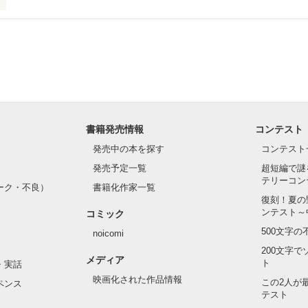
ら　もも)

こうにいるはずだったのに、仕事先で毎日会っています。



を諦めない赤。



な　はづき)

眩しい白。



をもらい、「私も一歩踏み出してみたい」と思えるようになった。

りょうた)

書籍発売情報
コンテスト
発売中の本を探す
コンテスト
、夢、そして成長。

発売予定一覧
超短編で謎
、ときどき泣ける。

もと　いつき)

テリーコン
青春群像劇〜

ーク・不良）
書籍化作家一覧
1位！

復刻！夏の
ンテスト～
コミック
　はるか)

500文字
noicomi
1位！

200文字
メディア
います❀

ト
・実話
作品を読む
あきら)

映画化された作品情報
この2人が
ペンス
テスト
は、以前出していたしたものの長編バージョンになります。
