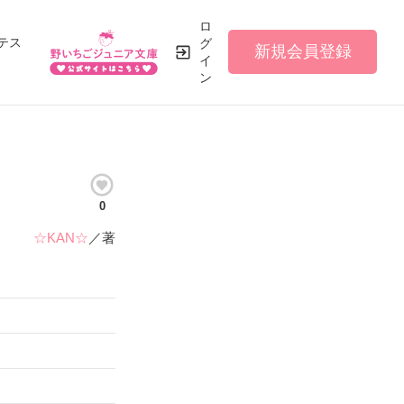
ロ
テス
グ
新規会員登録
イ
ン
0
☆KAN☆
／著