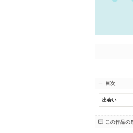
目次
出会い
この作品の