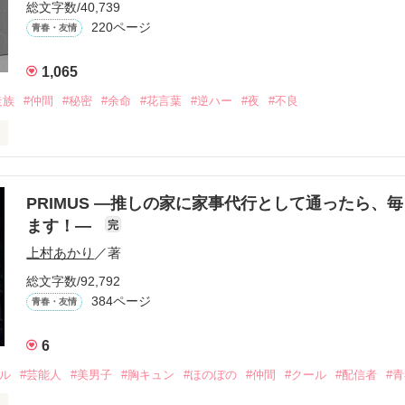
総文字数/40,739
220ページ
青春・友情
まなきゃ良かった｣

くれてありがとう』

1,065
走族
#仲間
#秘密
#余命
#花言葉
#逆ハー
#夜
#不良
ば·····｣

から俺たちは·····』

り名・night

PRIMUS ―推しの家に家事代行として通ったら、
受け感情を知らない女の子と

ます！―
完
らぎ　さや)

上村あかり
／著
情を教える極道達との物語。

総文字数/92,792
384ページ
青春・友情
りゅうが)メンバー

方も、助けの求め方も、何も知らなかった。

6
さき　れいと)

えてくれた。

ドル
#芸能人
#美男子
#胸キュン
#ほのぼの
#仲間
#クール
#配信者
#