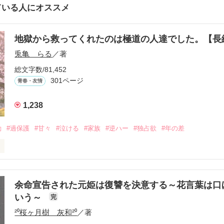
ている人にオススメ
地獄から救ってくれたのは極道の人達でした。【
兎亀 らる
／著
総文字数/81,452
301ページ
青春・友情
1,238
動
#過保護
#甘々
#泣ける
#家族
#逆ハー
#独占欲
#年の差
いよ｣

ないよ』

余命宣告された元姫は復讐を決意する～花言葉は口
いう～
完
²⁰桜ヶ月樹 灰和²⁰
／著
生きてんのよ｣

れてありがとう』
