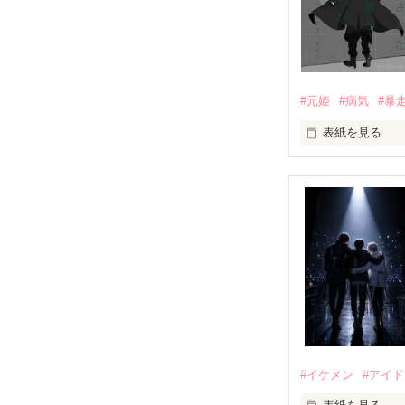
｢あんたなんか産
『産まれてきて
#元姫
#病気
#暴
｢あんたさえ居なけれ
表紙を見る
『──が居てくれた
世界№1の最強。通
龍牙の元姫

両親から虐待を
桜城　紗夜(さく
その女の子に感
×

全国一位・龍牙(
泣き方も、笑い
龍牙・総長。

黒崎　零斗(くろ
でもみんなが教
#イケメン
#アイ