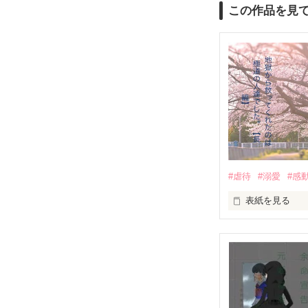
この作品を見
#虐待
#溺愛
#感
表紙を見る
｢全部あんたのせ
『──のせいじゃ
｢なんであんたが
『生きていてく