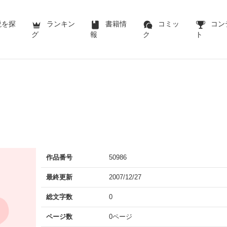
説を探
ランキン
書籍情
コミッ
コン
グ
報
ク
ト
作品番号
50986
最終更新
2007/12/27
総文字数
0
ページ数
0ページ