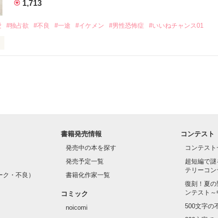
1,713
いのに澪にはわんこ男子になる

愛
#独占欲
#不良
#一途
#イケメン
#男性恐怖症
#いいねチャンス01
Hikaru

.｡.:. *:ﾟ✨.ﾟ･*..☆.｡.:*✨

てライバルも登場！？

れしたんだよ……悪いかよ」

光先輩は渡しませんから。」

ライバルの登場で大きく動き出す──。

書籍発売情報
コンテスト
て隣の席になったのは────

発売中の本を探す
コンテスト
発売予定一覧
超短編で謎
テリーコン
ーク・不良）
書籍化作家一覧
い髪色

復刻！夏の
ンテスト～
コミック
のピアス

500文字
noicomi
んて見せたことがなくてぶっきらぼう
