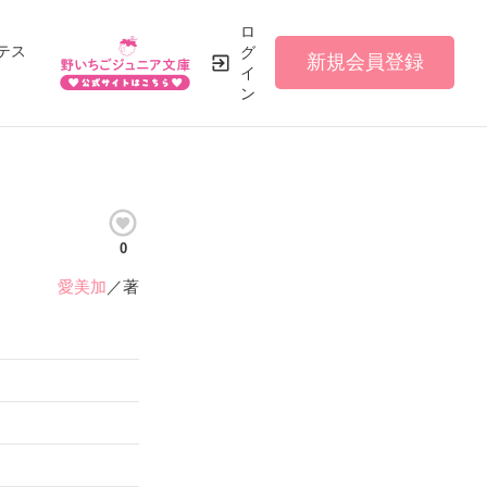
ロ
テス
グ
新規会員登録
イ
ン
0
愛美加
／著