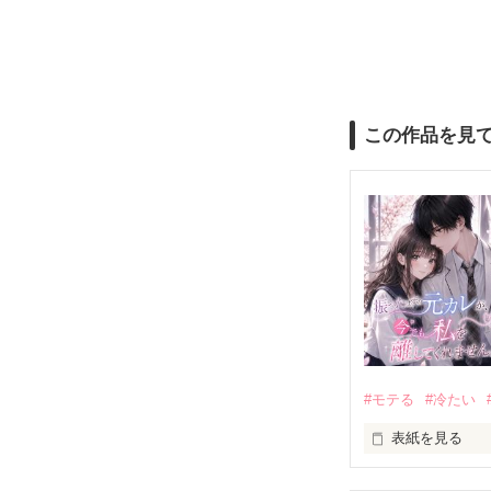
この作品を見
#モテる
#冷たい
表紙を見る