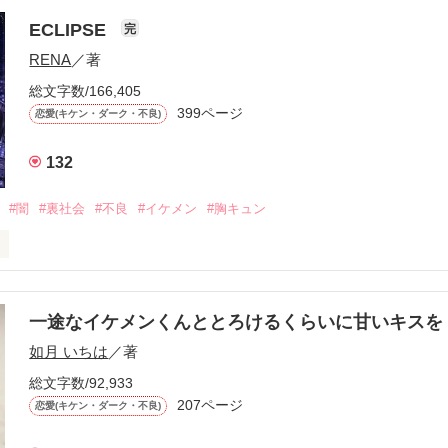
ら、別れを選んだ。」

ECLIPSE
完
になるのが怖かった。

RENA
／著
学時代に大好きだった彼を自分から振った。

総文字数/166,405
ないと思っていたのに、

399ページ
恋愛(キケン・ダーク・不良)
再会した彼は、隣の学校で”王子様”と呼ばれる人気者になっていた。

132
冷たいのに

わらない笑顔を向けてくる。

#闇
#裏社会
#不良
#イケメン
#胸キュン
す
いた恋が再び動き始める合図──。

一途なイケメンくんととろけるくらいに甘いキス
作品を読む
.｡.:. *:ﾟ✨.ﾟ･*..☆.｡.:*✨

如月 いちは
／著
総文字数/92,933
優しい無自覚だけどモテる

207ページ


恋愛(キケン・ダーク・不良)