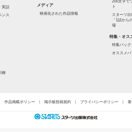
200文字
メディア
ト
・実話
映画化された作品情報
スターツ出
ペンス
「1話から
た目のせいで学校中のみんなから

場
れている天地くんだった。

作品を読む
特集・オス
特集バック
オススメバ
はいけない人だと思っていたのに

川柳
ら連絡して。すぐ助けに行く」

違って、私にはすごく優しい

作品掲載ポリシー
掲示板投稿規約
プライバシーポリシー
著
とってヒーローのような人だった。
