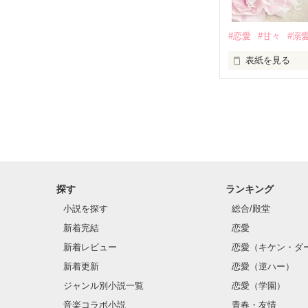
基本女子に冷た
#恋愛
#甘々
#溺
篠宮光-Shinomiya
表紙を見る
✨.ﾟ･*..☆.｡.:*✨.☆
そして光を巡っ
「瑠莉に一目惚
「貴方なんかに
再会した恋は、
探す
ランキング
クラス替えをし
小説を探す
総合/殿堂
新着完結
恋愛
新着レビュー
恋愛（キケン・ダ
金髪に近い明る
新着更新
恋愛（逆ハー）
片耳には琥珀色
ジャンル別小説一覧
恋愛（学園）
音楽コラボ小説
青春・友情
ほとんど笑顔な