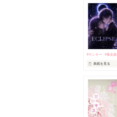
「好きだったか
モテる人を好き
だから私は、中
もう会うことは
高校生になって
他の女の子には
私にだけ昔と変
#ヤンキー
#暴走族
表紙を見る
「澪ちゃん。」

表紙画像はAIで
それは止まって
✨.ﾟ･*..☆.｡.:*✨.☆
人見知りだけど
冴木澪-SaekiMio
×
