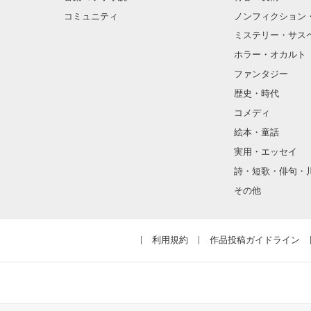
コミュニティ
ノンフィクション
ミステリー・サス
そんな性格と見
ホラー・オカルト
“不良”と避けら
ファンタジー
歴史・時代
コメディ
怖くて近づいて
絵本・童話
実用・エッセイ
詩・短歌・俳句・
「なんかあった
その他
噂や見た目とは
利用規約
作品投稿ガイドライン
天地くんは私に