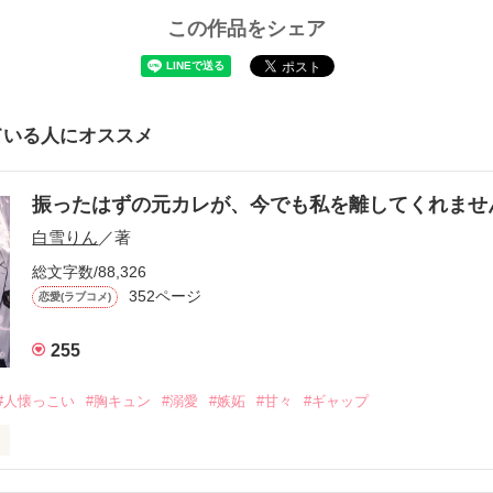
この作品をシェア
ている人にオススメ
振ったはずの元カレが、今でも私を離してくれま
白雪りん
／著
総文字数/88,326
352ページ
恋愛(ラブコメ)
255
#人懐っこい
#胸キュン
#溺愛
#嫉妬
#甘々
#ギャップ