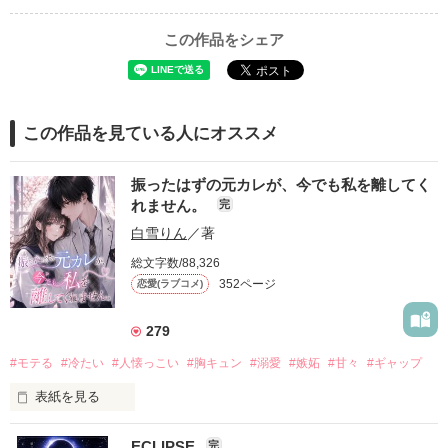
この作品をシェア
この作品を見ている人にオススメ
振ったはずの元カレが、今でも私を離してく
れません。
完
白雪りん
／著
総文字数/88,326
352ページ
恋愛(ラブコメ)
279
#モテる
#冷たい
#人懐っこい
#胸キュン
#溺愛
#嫉妬
#甘々
#ギャップ
表紙を見る
ECLIPSE
完