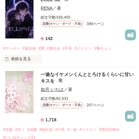
「好きだったから、別れを選んだ。」

RENA
／著
モテる人を好きになるのが怖かった。

総文字数/166,405
だから私は、中学時代に大好きだった彼を自分から振った。

399ページ
恋愛(キケン・ダーク・不良)
もう会うことはないと思っていたのに、

高校生になって再会した彼は、隣の学校で”王子様”と呼ばれる
142
人気者になっていた。

#ヤンキー
#暴走族
#闇
#裏社会
#不良
#イケメン
#胸キュン
表紙を見る
他の女の子には冷たいのに

私にだけ昔と変わらない笑顔を向けてくる。

表紙画像はAIです
一途なイケメンくんととろけるくらいに甘い
キスを
完
「澪ちゃん。」

如月 いちは
／著
作品を読む
それは止まっていた恋が再び動き始める合図──。

総文字数/92,933
207ページ
恋愛(キケン・ダーク・不良)
✨.ﾟ･*..☆.｡.:*✨.☆.｡.:. *:ﾟ✨.ﾟ･*..☆.｡.:*✨

1,718
人見知りだけど優しい無自覚だけどモテる

#恋愛
#甘々
#溺愛
#独占欲
#不良
#一途
#イケメン
#男性恐怖症
冴木澪-SaekiMio

#いいねチャンス01