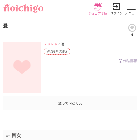
ログイン
メニュー
ジュニア文庫
愛
0
ＹｕＮａ
／著
恋愛(その他)
作品情報
愛って何だろぉ
目次