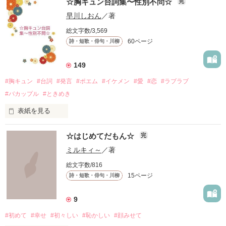
☆胸キュン台詞集〜性別不問☆
完
早川しおん
／著
総文字数/3,569
60ページ
詩・短歌・俳句・川柳
149
#胸キュン
#台詞
#発言
#ポエム
#イケメン
#愛
#恋
#ラブラブ
#バカップル
#ときめき
表紙を見る
「僕が先生にキスしたら、

☆はじめてだもん☆
完
ドキッとしてくれますか……？」

ミルキィ～
／著
総文字数/816
〜本文より

15ページ
詩・短歌・俳句・川柳
長年多くの方にご愛読いただいていて嬉しいです。

9
#初めて
#幸せ
#初々しい
#恥かしい
#顔みせて
2025年もよろしくお願いします♪
