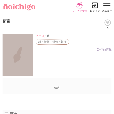
ログイン
メニュー
ジュニア文庫
伝言
0
ピエロ
／著
詩・短歌・俳句・川柳
作品情報
伝言
目次