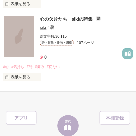
表紙を見る
     何もかもが

胸キュンな台詞を読んで、

心の欠片たち sikiの詩集
完
     はじめて…

siki
／著
たくさん妄想しちゃってください

総文字数/30,115
     なの…

(*/ω＼*)

107ページ
詩・短歌・俳句・川柳
0
１冊にまとめて欲しいとの声があったので、

    ☆瑠龍さま☆

#心
#気持ち
#詩
#痛み
#切ない
パート２の台詞を、

    ☆紅千歳さま☆

表紙を見る
厳選してこちらに収録しました。

    ☆まりっぺさま☆

「日々の詩」　

    ☆tsukushiさま☆

今後も新作を追加していきますね

毎日いろいろな思いが生まれて、そして・・・消えていくん
だ。

    ☆長岡みみさま☆

アプリ
☆週間少年χ烈火６３号さま☆ 

読む
作品を読む
数が多くなったので、一応完結させましたが・・・きまぐれに