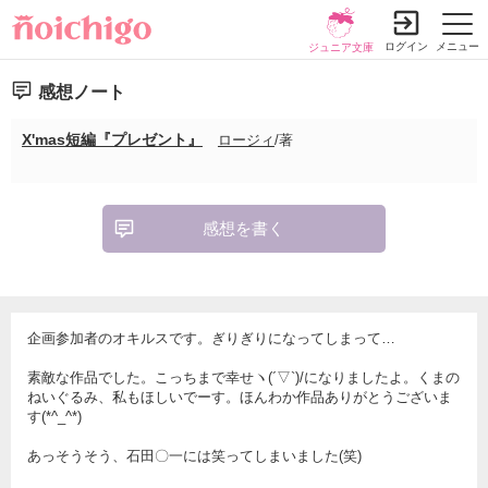
ログイン
メニュー
ジュニア文庫
感想ノート
X'mas短編『プレゼント』
ロージィ
/著
感想を書く
企画参加者のオキルスです。ぎりぎりになってしまって…
素敵な作品でした。こっちまで幸せヽ(´▽`)/になりましたよ。くまの
ねいぐるみ、私もほしいでーす。ほんわか作品ありがとうございま
す(*^_^*)
あっそうそう、石田〇一には笑ってしまいました(笑)