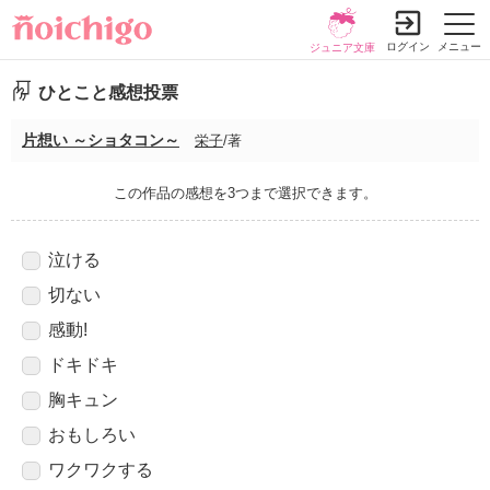
ログイン
メニュー
ジュニア文庫
ひとこと感想投票
片想い ～ショタコン～
栄子
/著
この作品の感想を3つまで選択できます。
泣ける
切ない
感動!
ドキドキ
胸キュン
おもしろい
ワクワクする