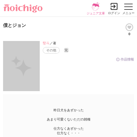
ログイン
メニュー
ジュニア文庫
僕とジョン
0
堅斗
／著
その他
完
作品情報
昨日犬をあずかった
あまり可愛くないただの雑種
仕方なくあずかった
仕方なく・・・