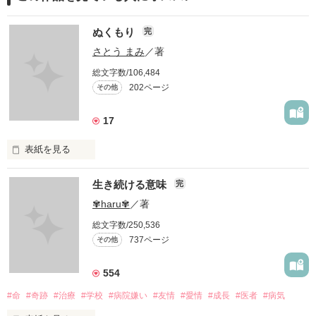
ぬくもり
完
さとう まみ
／著
総文字数/106,484
202ページ
その他
17
表紙を見る
愛したいのに…

生き続ける意味
完
✾haru✾
／著
愛せない…

総文字数/250,536
737ページ
その他
私には、あなたの母親になる資格はありますか？

554
#命
#奇跡
#治療
#学校
#病院嫌い
#友情
#愛情
#成長
#医者
#病気