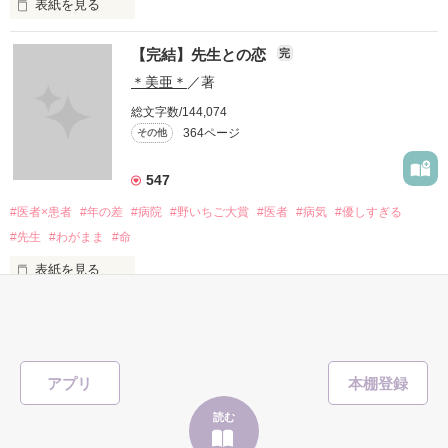
表紙を見る
あなたのママになる事はできますか？

【完結】先生との恋
完
             頑張りたくなんかない...！ 

＊美亜＊
／著
総文字数/144,074
あなたの母親になりたい…

364ページ
その他
                 治療なんか辛いだけ

547
#医者×患者
#年の差
#病院
#野いちご大賞
#医者
#病気
#優しすぎる
作品を読む
#先生
#わがまま
#命
                               けど

表紙を見る
                 みんなが支えてくれる

                   みんなのためにも

アプリ
「また抜け出すつもりですか？」

読む
馴れ馴れしい態度。
