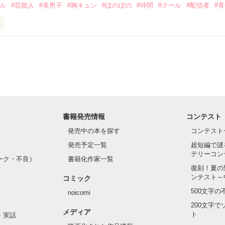
ドル
#芸能人
#美男子
#胸キュン
#ほのぼの
#仲間
#クール
#配信者
#
ら　もも)

こうにいるはずだったのに、仕事先で毎日会っています。



を諦めない赤。



な　はづき)

眩しい白。



をもらい、「私も一歩踏み出してみたい」と思えるようになった。

りょうた)

書籍発売情報
コンテスト
発売中の本を探す
コンテスト
、夢、そして成長。

発売予定一覧
超短編で謎
、ときどき泣ける。

もと　いつき)

テリーコン
青春群像劇〜

ーク・不良）
書籍化作家一覧
1位！

復刻！夏の
ンテスト～
コミック
　はるか)

500文字
noicomi
1位！

200文字
メディア
います❀

ト
・実話
作品を読む
あきら)
