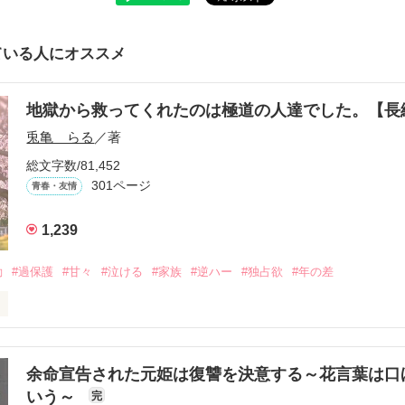
ている人にオススメ
地獄から救ってくれたのは極道の人達でした。【
兎亀 らる
／著
総文字数/81,452
301ページ
青春・友情
1,239
動
#過保護
#甘々
#泣ける
#家族
#逆ハー
#独占欲
#年の差
いよ｣

ないよ』

余命宣告された元姫は復讐を決意する～花言葉は口
いう～
完