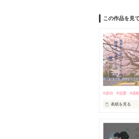
この作品を見
#虐待
#溺愛
#感
表紙を見る
｢全部あんたのせ
『──のせいじゃ