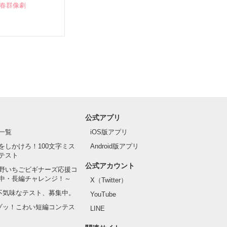
青春群像劇
公式アプリ
一覧
iOS版アプリ
をしかけろ！100文字ミス
Android版アプリ
テスト
公式アカウント
野いちごビギナーズ応援コ
中・長編チャレンジ！～
X（Twitter）
の不気味なテスト、募集中。
YouTube
でゾッ！こわい短編コンテス
LINE