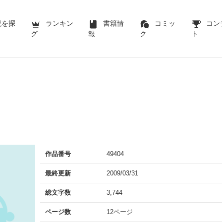
説を探
ランキン
書籍情
コミッ
コン
グ
報
ク
ト
U
作品番号
49404
最終更新
2009/03/31
総文字数
3,744
ページ数
12ページ