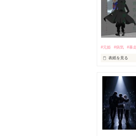
｢なんであんたが
『生きていてく
｢あんたなんか産
『産まれてきて
#元姫
#病気
#暴
｢あんたさえ居なけれ
表紙を見る
『──が居てくれた
世界№1の最強。通
龍牙の元姫

両親から虐待を
桜城　紗夜(さく
その女の子に感
×

全国一位・龍牙(
泣き方も、笑い
龍牙・総長。

黒崎　零斗(くろ
でもみんなが教