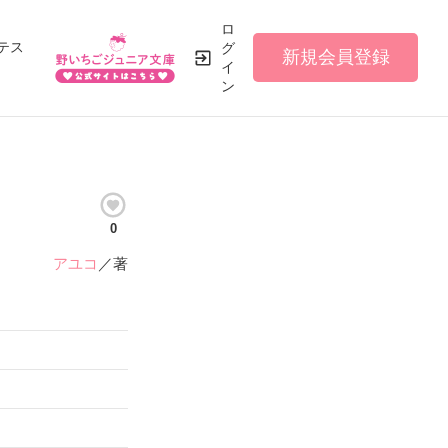
ロ
テス
グ
新規会員登録
イ
ン
0
アユコ
／著