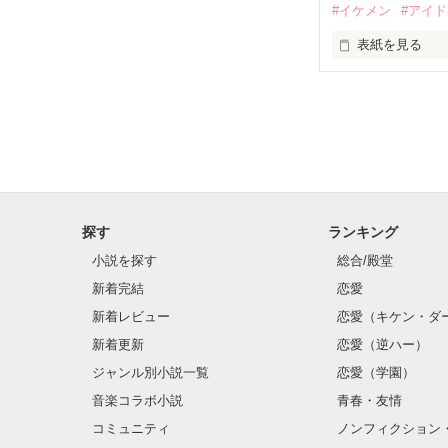
#イケメン
#アイ
表紙を見る
龍牙・姫。

柚原　桃(ゆずは
推しは画面の向
『"愛してるよ"』
不器用でも努力
龍牙・姫。

無口で頼れる黒。
橘　葉月(たちば
天才肌で笑顔が
感動のラスト──
三人の姿に勇気
龍牙・幹部。

星　涼太(ほし　
探す
ランキング
小説を探す
総合/殿堂
　　　恋、友情
龍牙・幹部。

新着完結
恋愛
　　　　笑って
森本　一樹(もり
　　　　　　〜
野いちご

新着レビュー
恋愛（キケン・ダ
ジャンル別 最高
新着更新
恋愛（逆ハー）
龍牙・幹部。

総合 最高3位！

滝井　遥(たきい
ジャンル別小説一覧
恋愛（学園）
ベリーズカフェ

音楽コラボ小説
青春・友情
ジャンル別 最高
龍牙・幹部。

ありがとうござ
コミュニティ
ノンフィクション
千葉　晶(ちば　