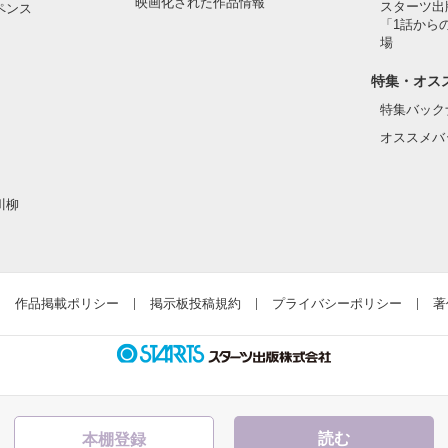
映画化された作品情報
スターツ出
ペンス
「1話から
は、以前出していたしたものの長編バージョンになります。

場
特集・オス
作品を読む
特集バック
オススメバ
作品を読む
川柳
作品掲載ポリシー
掲示板投稿規約
プライバシーポリシー
著
読む