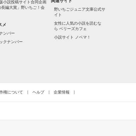
関連サイト
版小説投稿サイト合同企画
の長編大賞」野いちご！会
野いちごジュニア文庫公式サ
イト
女性に人気の小説を読むな
スメ
ら ベリーズカフェ
ナンバー
小説サイト ノベマ！
ックナンバー
作権について
ヘルプ
企業情報