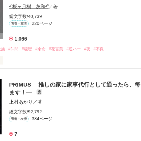
²⁰桜ヶ月樹 灰和²⁰
／著
生きてんのよ｣

れてありがとう』

総文字数/40,739
220ページ
青春・友情
まなきゃ良かった｣

くれてありがとう』

1,066
走族
#仲間
#秘密
#余命
#花言葉
#逆ハー
#夜
#不良
ば·····｣

から俺たちは·····』

り名・night

PRIMUS ―推しの家に家事代行として通ったら、
受け感情を知らない女の子と

ます！―
完
らぎ　さや)

上村あかり
／著
情を教える極道達との物語。

総文字数/92,792
384ページ
青春・友情
りゅうが)メンバー

方も、助けの求め方も、何も知らなかった。

7
さき　れいと)

えてくれた。
