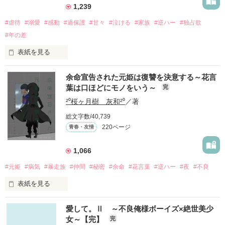
1,239
#虐待
#溺愛
#感動
#過保護
#甘々
#泣ける
#家族
#逆ハー
#独占欲
#年の差
表紙を見る
余命宣告された元姫は復讐を決意する～花言
｢全部あんたのせいよ｣

葉は口ほどにモノをいう～
完
『──のせいじゃないよ』

²⁰桜ヶ月樹 灰和²⁰
／著
総文字数/40,739
｢なんであんたが生きてんのよ｣

220ページ
青春・友情
『生きていてくれてありがとう』

1,066
｢あんたなんか産まなきゃ良かった｣

『産まれてきてくれてありがとう』

#元姫
#病気
#暴走族
#仲間
#秘密
#余命
#花言葉
#逆ハー
#夜
#不良
表紙を見る
｢あんたさえ居なければ·····｣

『──が居てくれたから俺たちは·····』

愛して。Ⅱ ～不良俺様ボーイズ×絶世美少
女～【完】
完
世界№1の最強。通り名・night
