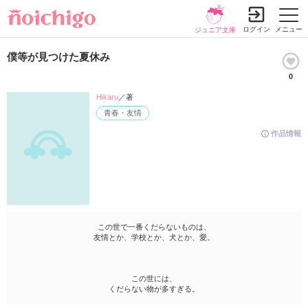
ログイン
メニュー
ジュニア文庫
僕等が見つけた夏休み
0
Hikaru
／著
青春・友情
作品情報
この世で一番くだらないものは、
友情とか、学校とか、犬とか、愛。
この世には、
くだらない物が多すぎる。