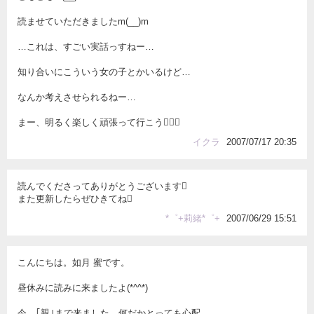
読ませていただきましたm(__)m
…これは、すごい実話っすねー…
知り合いにこういう女の子とかいるけど…
なんか考えさせられるねー…
まー、明るく楽しく頑張って行こう
イクラ
2007/07/17 20:35
読んでくださってありがとうございます
また更新したらぜひきてね
*゜+莉緒*゜+
2007/06/29 15:51
こんにちは。如月 蜜です。
昼休みに読みに来ましたよ(*^^*)
今、｢親｣まで来ました。何だかとっても心配…