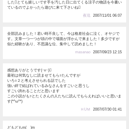
したとても嬉しいです手を汚した日に出てくる涼子の物語を今書い
ているのでよかったら遊びに来て下さいね
夜琉
2007/11/01 06:07
全部読みました！若い時不良して、今は格差社会に泣く、オヤジで
す。文章一つ一つが頭の中で場面が浮かんで来ました！多少ですが
似た経験があり、不思議な位、集中して読めました！
masanao
2007/09/23 12:15
感想あリがとうです(･v･)
最初は何気なしに読ませてもらｯたんですが
いろ○２と考えさせられる話でした
強い絆で結ばれているみなさんをすごいと思うし
すごい誇れることだと思います
この小説がもｯとたくさんの人たちに読んでもらえればいいと思いま
す(*^ω^*)
ＨUＭ
2007/07/30 01:41
どもどもm(__)m