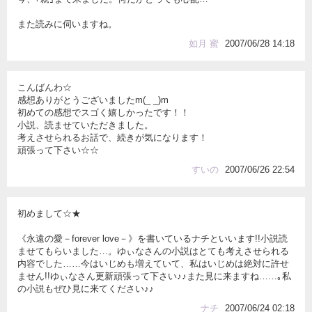
また読みに伺いますね。
如月 蜜
2007/06/28 14:18
こんばんわ☆
感想ありがとうございましたm(_ _)m
初めての感想でスゴく嬉しかったです！！
小説、読ませていただきました。
考えさせられるお話で、続きが気になります！
頑張って下さい☆☆
すいの
2007/06/26 22:54
初めまして☆★
《永遠の愛－forever love－》を書いているナチといいます!!小説読
ませてもらいました…。ゆぃなさんの小説はとても考えさせられる
内容でした……今はいじめも増えていて、私はいじめは絶対に許せ
ません!!ゆぃなさん更新頑張って下さい♪♪また見に来ますね……｡私
の小説もぜひ見に来てください♪♪
ナチ
2007/06/24 02:18