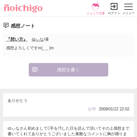
ログイン
メニュー
ジュニア文庫
感想ノート
『想い方』
ゆぃな
/著
感想よろしくですm(_ _ )m
感想を書く
ありがとう
紗季
2009/01/22 22:02
ゆぃなさん初めまして手を汚した日を読んで頂いてその上感想まで
書いてくれてありがとうございました素敵なコメントに胸が踊りま