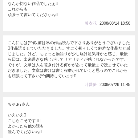
なんか切ない作品でしたぁ
これからも
頑張って書いてくださぃね
希衣花
2008/08/14 18:58
こんにちは(^^)以前は私の作品読んで下さりありがとうございました
作品読ませていただきました。すごく初々しくて純粋な作品だと感
じました。けど、ちょっと物語りが少し駆け足気味かと感じ、最後
ら辺は、出来過ぎな感じがしてリアリティが感じれなかったです。
ですが、文章は人を惹き付ける何かがあって最後まで読ませていた
だきました。文章は書けば書く程磨かれていくと思うのでこれから
も頑張って下さい(^^)期待しています
叶愛夢
2008/07/29 11:45
ちゃぁ｡さん
いえいえ
こちらこそです
よかったら他の話も
読んでくださいね