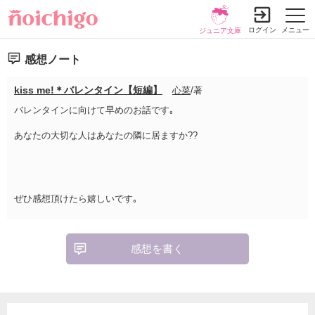
ログイン
メニュー
ジュニア文庫
感想ノート
kiss me!＊バレンタイン【短編】
心菜
/著
バレンタインに向けて早めのお話です｡
あなたの大切な人はあなたの隣に居ますか??
ぜひ感想頂けたら嬉しいです｡
感想を書く