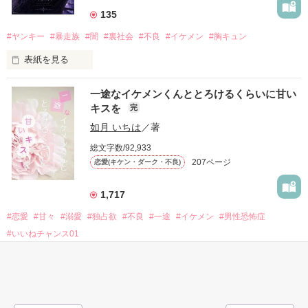
高校生になって再会した彼は、隣の学校で”王子様”と呼ばれる
135
人気者になっていた。

#ヤンキー
#暴走族
#闇
#裏社会
#不良
#イケメン
#胸キュン
表紙を見る
他の女の子には冷たいのに

私にだけ昔と変わらない笑顔を向けてくる。

表紙画像はAIです
一途なイケメンくんととろけるくらいに甘い
キスを
完
「澪ちゃん。」

如月 いちは
／著
作品を読む
それは止まっていた恋が再び動き始める合図──。

総文字数/92,933
207ページ
恋愛(キケン・ダーク・不良)
✨.ﾟ･*..☆.｡.:*✨.☆.｡.:. *:ﾟ✨.ﾟ･*..☆.｡.:*✨

1,717
人見知りだけど優しい無自覚だけどモテる

#恋愛
#甘々
#溺愛
#独占欲
#不良
#一途
#イケメン
#男性恐怖症
冴木澪-SaekiMio

#いいねチャンス01
×

表紙を見る
基本女子に冷たいのに澪にはわんこ男子になる

篠宮光-ShinomiyaHikaru
