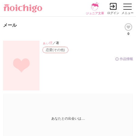
ログイン
メニュー
ジュニア文庫
メール
0
ぁぃ仔
／著
恋愛(その他)
作品情報
あなたとの出会いは....