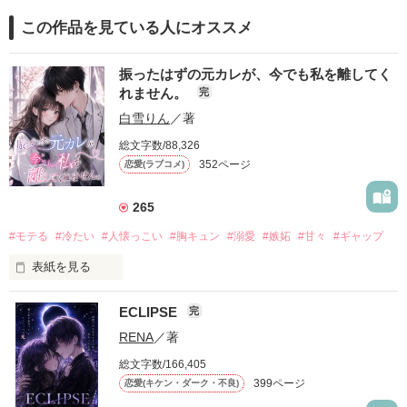
この作品を見ている人にオススメ
振ったはずの元カレが、今でも私を離してく
れません。
完
白雪りん
／著
総文字数/88,326
352ページ
恋愛(ラブコメ)
265
#モテる
#冷たい
#人懐っこい
#胸キュン
#溺愛
#嫉妬
#甘々
#ギャップ
表紙を見る
ECLIPSE
完
「好きだったから、別れを選んだ。」

RENA
／著
モテる人を好きになるのが怖かった。

総文字数/166,405
だから私は、中学時代に大好きだった彼を自分から振った。

399ページ
恋愛(キケン・ダーク・不良)
もう会うことはないと思っていたのに、
