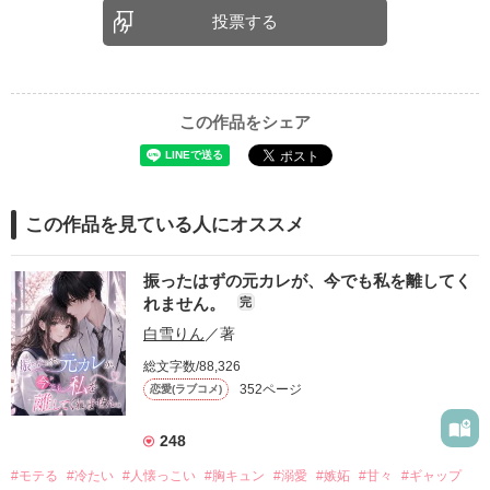
投票する
この作品をシェア
この作品を見ている人にオススメ
振ったはずの元カレが、今でも私を離してく
れません。
完
白雪りん
／著
総文字数/88,326
352ページ
恋愛(ラブコメ)
248
#モテる
#冷たい
#人懐っこい
#胸キュン
#溺愛
#嫉妬
#甘々
#ギャップ