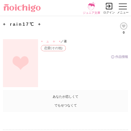
ログイン
メニュー
ジュニア文庫
+ r a i n 1 7 ℃ +
0
+ ュ ャ +
／著
恋愛(その他)
作品情報
あなたが恋しくて
でもせつなくて