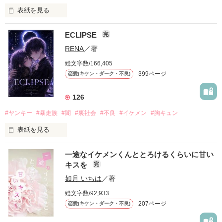
表紙を見る
ECLIPSE
完
「好きだったから、別れを選んだ。」

RENA
／著
モテる人を好きになるのが怖かった。

総文字数/166,405
だから私は、中学時代に大好きだった彼を自分から振った。

399ページ
恋愛(キケン・ダーク・不良)
もう会うことはないと思っていたのに、

高校生になって再会した彼は、隣の学校で”王子様”と呼ばれる
126
人気者になっていた。

#ヤンキー
#暴走族
#闇
#裏社会
#不良
#イケメン
#胸キュン
表紙を見る
他の女の子には冷たいのに

私にだけ昔と変わらない笑顔を向けてくる。

表紙画像はAIです
一途なイケメンくんととろけるくらいに甘い
キスを
完
「澪ちゃん。」

如月 いちは
／著
作品を読む
それは止まっていた恋が再び動き始める合図──。

総文字数/92,933
207ページ
恋愛(キケン・ダーク・不良)
✨.ﾟ･*..☆.｡.:*✨.☆.｡.:. *:ﾟ✨.ﾟ･*..☆.｡.:*✨
