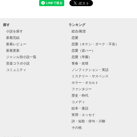
天才肌で笑顔が眩しい白。

星　涼太(ほし　りょうた)

三人の姿に勇気をもらい、「私も一歩踏み出してみたい」と思
えるようになった。

龍牙・幹部。

森本　一樹(もりもと　いつき)

野いちご

探す
ランキング
ジャンル別 最高1位！

総合 最高3位！

小説を探す
総合/殿堂
　　　恋、友情、夢、そして成長。

龍牙・幹部。

　　　　笑って、ときどき泣ける。

滝井　遥(たきい　はるか)

新着完結
恋愛
ベリーズカフェ

　　　　　　〜青春群像劇〜

ジャンル別 最高1位！

新着レビュー
恋愛（キケン・ダーク・不良）
ありがとうございます❀

龍牙・幹部。

新着更新
恋愛（逆ハー）
千葉　晶(ちば　あきら)

ジャンル別小説一覧
恋愛（学園）
※こちらの作品は、以前出していたしたものの長編バージョン
音楽コラボ小説
青春・友情
になります。

コミュニティ
ノンフィクション・実話
作品を読む
ミステリー・サスペンス
作品を読む
ホラー・オカルト
ファンタジー
歴史・時代
作品を読む
コメディ
絵本・童話
実用・エッセイ
詩・短歌・俳句・川柳
その他