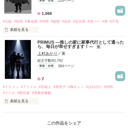
220ページ
青春・友情
｢あんたなんか産まなきゃ良かった｣

1,066
『産まれてきてくれてありがとう』

#元姫
#病気
#暴走族
#仲間
#秘密
#余命
#花言葉
#逆ハー
#夜
#不良
｢あんたさえ居なければ·····｣

『──が居てくれたから俺たちは·····』

表紙を見る
PRIMUS ―推しの家に家事代行として通った
ら、毎日が幸せすぎます！―
世界№1の最強。通り名・night

完
両親から虐待を受け感情を知らない女の子と

龍牙の元姫

上村あかり
／著
桜城　紗夜(さくらぎ　さや)

その女の子に感情を教える極道達との物語。

総文字数/92,792
×

384ページ
青春・友情
全国一位・龍牙(りゅうが)メンバー

泣き方も、笑い方も、助けの求め方も、何も知らなかった。

7
龍牙・総長。

でもみんなが教えてくれた。

黒崎　零斗(くろさき　れいと)

#イケメン
#アイドル
#芸能人
#美男子
#胸キュン
#ほのぼの
#仲間
#クール
#配信者
#青春群像劇
龍牙・姫。

柚原　桃(ゆずはら　もも)

表紙を見る
『"愛してるよ"』

推しは画面の向こうにいるはずだったのに、仕事先で毎日会っ
龍牙・姫。

ています。

橘　葉月(たちばな　はづき)

感動のラスト──

不器用でも努力を諦めない赤。

この作品をシェア
無口で頼れる黒。

龍牙・幹部。
