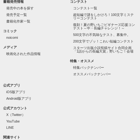
書籍発売情報
コンテスト
発売中の本を探す
コンテスト一覧
発売予定一覧
超短編で謎をしかけろ！100文字ミステ
リーコンテスト
書籍化作家一覧
復刻！夏の野いちごビギナーズ応援コン
テスト～中・長編チャレンジ！～
コミック
500文字の不気味なテスト、募集中。
noicomi
200文字でゾッ！こわい短編コンテスト
メディア
スターツ出版小説投稿サイト合同企画
「1話からの長編大賞」野いちご！会場
映画化された作品情報
特集・オススメ
特集バックナンバー
オススメバックナンバー
公式アプリ
iOS版アプリ
Android版アプリ
公式アカウント
X（Twitter）
YouTube
LINE
関連サイト