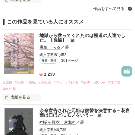
作品をすべて見る
 笑いあり涙ありの学園恋愛物語です！ よろしくお願いします
☆
この作品を見ている人にオススメ
作品を読む
地獄から救ってくれたのは極道の人達でし
た。【長編】
完
兎亀 らる
／著
総文字数/81,452
301ページ
青春・友情
1,239
#虐待
#溺愛
#感動
#過保護
#甘々
#泣ける
#家族
#逆ハー
#独占欲
#年の差
表紙を見る
余命宣告された元姫は復讐を決意する～花言
｢全部あんたのせいよ｣

葉は口ほどにモノをいう～
『──のせいじゃないよ』

完
²⁰桜ヶ月樹 灰和²⁰
／著
｢なんであんたが生きてんのよ｣

総文字数/40,739
『生きていてくれてありがとう』
