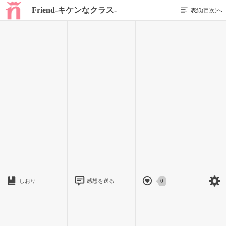
Friend-キケンなクラス-
表紙(目次)へ
1 / 5
入学
クラス
あたしは水無月沙羅。
しおり
感想を送る
0