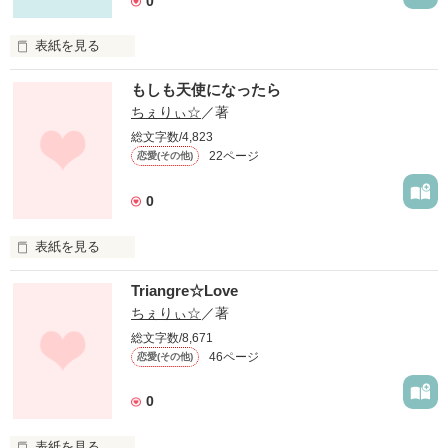
0
表紙を見る
最近話題だったイジメのお話です あたしのクラスにも在ります 
もしも天使になったら
イヤです 読んでくださぁぃ (飛んだぁぁあ(○言ο;)
ちぇりぃ☆
／著
総文字数/4,823
作品を読む
22ページ
恋愛(その他)
0
表紙を見る
 もしもあたしが天使になったら あたしとの約束 守ってくれ
Triangre☆Love
る？ 別にイジワルのつもり無いよ ただ あなたがあたしを 愛し
てたか確かめたいだけ 
ちぇりぃ☆
／著
総文字数/8,671
46ページ
恋愛(その他)
作品を読む
0
表紙を見る