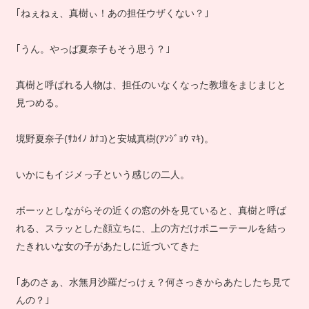
｢ねぇねぇ、真樹ぃ！あの担任ウザくない？｣
｢うん。やっぱ夏奈子もそう思う？｣
真樹と呼ばれる人物は、担任のいなくなった教壇をまじまじと
見つめる。
境野夏奈子(ｻｶｲﾉ ｶﾅｺ)と安城真樹(ｱﾝｼﾞｮｳ ﾏｷ)。
いかにもイジメっ子という感じの二人。
ボーッとしながらその近くの窓の外を見ていると、真樹と呼ば
れる、スラッとした顔立ちに、上の方だけポニーテールを結っ
たきれいな女の子があたしに近づいてきた
｢あのさぁ、水無月沙羅だっけぇ？何さっきからあたしたち見て
んの？｣