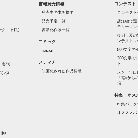
書籍発売情報
コンテスト
発売中の本を探す
コンテスト
発売予定一覧
超短編で謎
テリーコン
ーク・不良）
書籍化作家一覧
復刻！夏の
ンテスト～
コミック
500文字
noicomi
200文字
メディア
ト
・実話
映画化された作品情報
スターツ出
ペンス
「1話から
場
特集・オス
特集バック
オススメバ
川柳