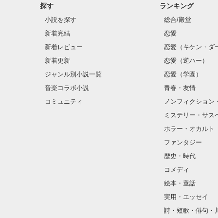
探す
ランキング
小説を探す
総合/殿堂
新着完結
恋愛
新着レビュー
恋愛（キケン・ダ
新着更新
恋愛（逆ハー）
ジャンル別小説一覧
恋愛（学園）
音楽コラボ小説
青春・友情
コミュニティ
ノンフィクション
ミステリー・サス
ホラー・オカルト
ファンタジー
歴史・時代
コメディ
絵本・童話
実用・エッセイ
詩・短歌・俳句・