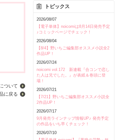
トピックス
2026/08/07
【電子単体】noicomiは8月14日発売予定
♪コミックページでチェック！
2026/08/04
【8/4】野いちご編集部オススメ小説全2
作品UP！
2026/07/24
noicomi vol.172 新連載『合コンで恋し
た人は兄でした。』が表紙＆巻頭に登
場！
について
2026/07/21
品に戻る
【7/21】野いちご編集部オススメ小説全
2作品UP！
2026/07/17
9月発売ラインナップ情報UP♪ 発売予定
の作品をいち早くチェック！
2026/07/10
【電子単体 noicomi】『黒狼の花贄～妖