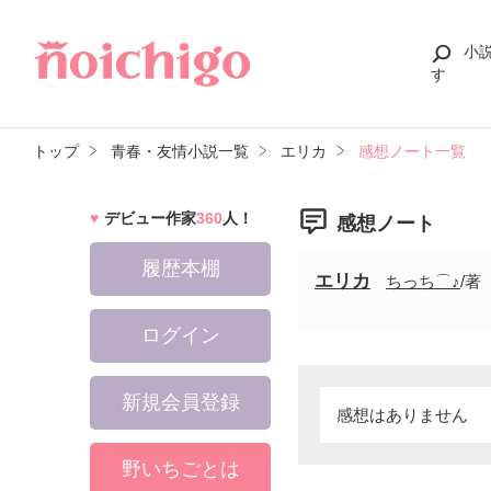
小
す
トップ
青春・友情小説一覧
エリカ
感想ノート一覧
デビュー作家
360
人！
感想ノート
履歴本棚
エリカ
ちっち⌒♪
/著
ログイン
新規会員登録
感想はありません
野いちごとは