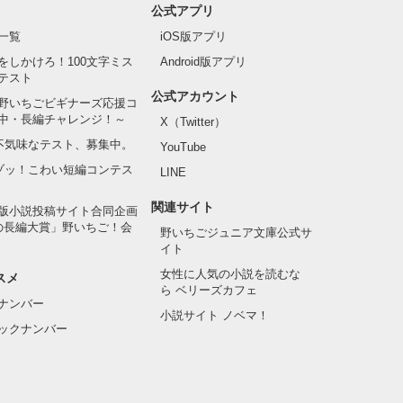
公式アプリ
一覧
iOS版アプリ
をしかけろ！100文字ミス
Android版アプリ
テスト
公式アカウント
野いちごビギナーズ応援コ
中・長編チャレンジ！～
X（Twitter）
の不気味なテスト、募集中。
YouTube
でゾッ！こわい短編コンテス
LINE
関連サイト
版小説投稿サイト合同企画
の長編大賞」野いちご！会
野いちごジュニア文庫公式サ
イト
女性に人気の小説を読むな
スメ
ら ベリーズカフェ
ナンバー
小説サイト ノベマ！
ックナンバー