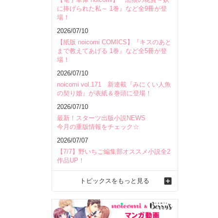
に捧げられた私～ 1巻』など全9冊が登
場！
2026/07/10
【紙版 noicomi COMICS】『キスのあと
まで教えてあげる 1巻』など全5冊が登
場！
2026/07/10
noicomi vol.171 新連載『みにくい人魚
の契り婚』が表紙＆巻頭に登場！
2026/07/10
最新！スターツ出版小説NEWS
今月の重版情報をチェック☆
2026/07/07
【7/7】野いちご編集部オススメ小説全2
作品UP！
トピックスをもっと見る