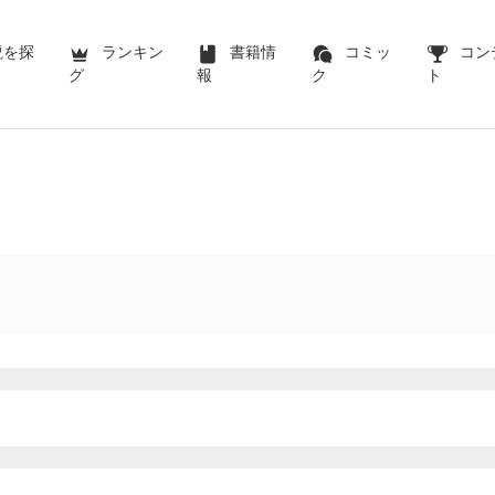
説を探
ランキン
書籍情
コミッ
コン
グ
報
ク
ト