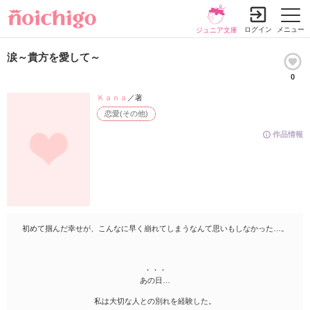
ログイン
メニュー
ジュニア文庫
涙～貴方を愛して～
0
Ｋａｎａ
／著
恋愛(その他)
作品情報
初めて掴んだ幸せが、こんなに早く崩れてしまうなんて思いもしなかった…。
・・・
あの日…
私は大切な人との別れを経験した。