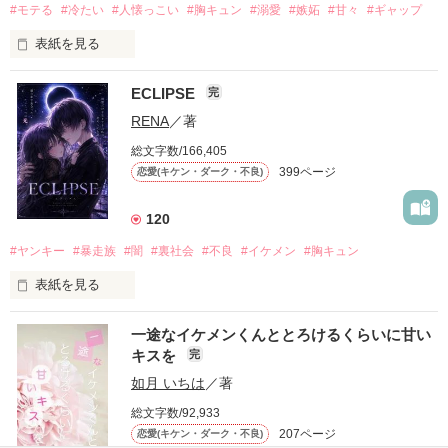
#モテる
#冷たい
#人懐っこい
#胸キュン
#溺愛
#嫉妬
#甘々
#ギャップ
表紙を見る
ECLIPSE
完
「好きだったから、別れを選んだ。」

RENA
／著
モテる人を好きになるのが怖かった。

総文字数/166,405
だから私は、中学時代に大好きだった彼を自分から振った。

399ページ
恋愛(キケン・ダーク・不良)
もう会うことはないと思っていたのに、

高校生になって再会した彼は、隣の学校で”王子様”と呼ばれる
120
人気者になっていた。

#ヤンキー
#暴走族
#闇
#裏社会
#不良
#イケメン
#胸キュン
表紙を見る
他の女の子には冷たいのに

私にだけ昔と変わらない笑顔を向けてくる。

表紙画像はAIです
一途なイケメンくんととろけるくらいに甘い
キスを
完
「澪ちゃん。」

如月 いちは
／著
作品を読む
それは止まっていた恋が再び動き始める合図──。

総文字数/92,933
207ページ
恋愛(キケン・ダーク・不良)