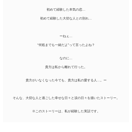
初めて経験した本気の恋…
初めて経験した大切な人との別れ…
ーねぇ…
“何処までも一緒だよ”って言ったよね？
なのに…
貴方は私から離れて行った。
貴方がいなくなった今でも、貴方は私の愛する人…。ー
そんな、大切な人と過ごした幸せな日々と涙の日々を描いたストーリー。
※このストーリーは、私が経験した実話です。