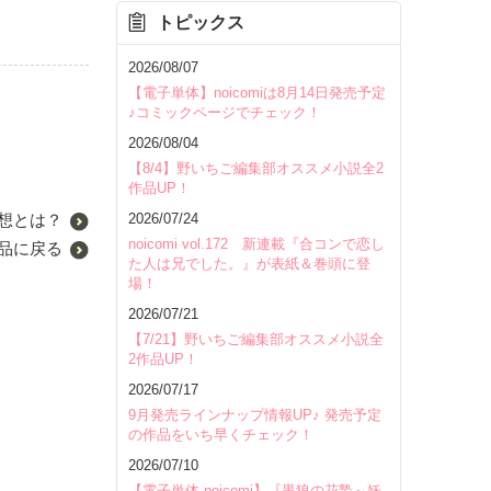
トピックス
2026/08/07
【電子単体】noicomiは8月14日発売予定
♪コミックページでチェック！
2026/08/04
【8/4】野いちご編集部オススメ小説全2
作品UP！
2026/07/24
想とは？
noicomi vol.172 新連載『合コンで恋し
品に戻る
た人は兄でした。』が表紙＆巻頭に登
場！
2026/07/21
【7/21】野いちご編集部オススメ小説全
2作品UP！
2026/07/17
9月発売ラインナップ情報UP♪ 発売予定
の作品をいち早くチェック！
2026/07/10
【電子単体 noicomi】『黒狼の花贄～妖