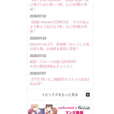
に捧げられた私～ 1巻』など全9冊が登
場！
2026/07/10
【紙版 noicomi COMICS】『キスのあと
まで教えてあげる 1巻』など全5冊が登
場！
2026/07/10
noicomi vol.171 新連載『みにくい人魚
の契り婚』が表紙＆巻頭に登場！
2026/07/10
最新！スターツ出版小説NEWS
今月の重版情報をチェック☆
2026/07/07
【7/7】野いちご編集部オススメ小説全2
作品UP！
トピックスをもっと見る