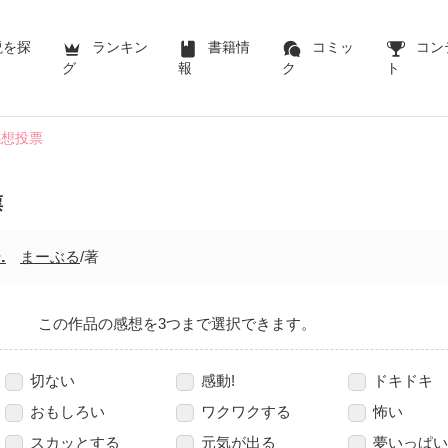
説を探
ランキン
書籍情
コミッ
コン
グ
報
ク
ト
感想投票
票
.
まーぶる
/著
この作品の感想を3つまで選択できます。
切ない
感動!
ドキドキ
おもしろい
ワクワクする
怖い
スカッとする
元気が出る
夢いっぱい