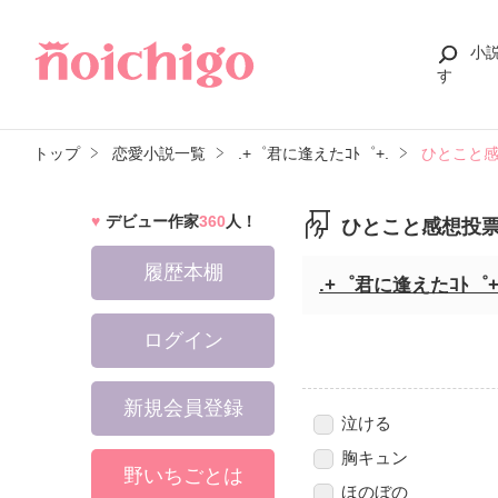
小
す
トップ
恋愛小説一覧
.+゜君に逢えたｺﾄ゜+.
ひとこと
デビュー作家
360
人！
ひとこと感想投
履歴本棚
.+゜君に逢えたｺﾄ゜+
ログイン
新規会員登録
泣ける
胸キュン
野いちごとは
ほのぼの