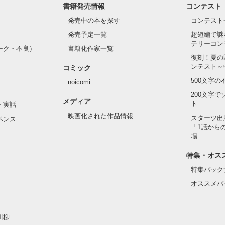
書籍発売情報
コンテスト
発売中の本を探す
コンテスト
発売予定一覧
超短編で謎
テリーコン
ーク・不良）
書籍化作家一覧
復刻！夏の
ンテスト～
コミック
500文字
noicomi
200文字
メディア
ト
・実話
映画化された作品情報
スターツ出
ペンス
「1話から
場
特集・オス
特集バック
オススメバ
川柳