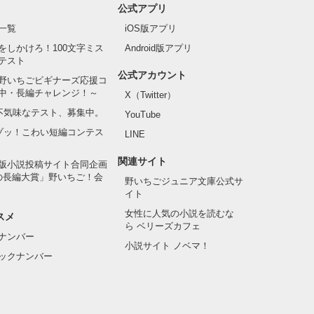
公式アプリ
一覧
iOS版アプリ
をしかけろ！100文字ミス
Android版アプリ
テスト
公式アカウント
野いちごビギナーズ応援コ
中・長編チャレンジ！～
X（Twitter）
の不気味なテスト、募集中。
YouTube
でゾッ！こわい短編コンテス
LINE
関連サイト
版小説投稿サイト合同企画
の長編大賞」野いちご！会
野いちごジュニア文庫公式サ
イト
女性に人気の小説を読むな
スメ
ら ベリーズカフェ
ナンバー
小説サイト ノベマ！
ックナンバー