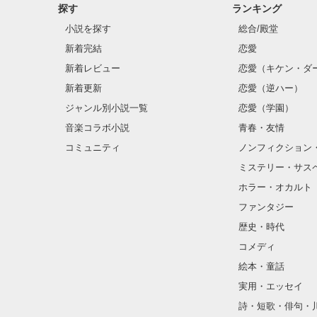
探す
ランキング
小説を探す
総合/殿堂
新着完結
恋愛
新着レビュー
恋愛（キケン・ダ
新着更新
恋愛（逆ハー）
ジャンル別小説一覧
恋愛（学園）
音楽コラボ小説
青春・友情
コミュニティ
ノンフィクション
ミステリー・サス
ホラー・オカルト
ファンタジー
歴史・時代
コメディ
絵本・童話
実用・エッセイ
詩・短歌・俳句・