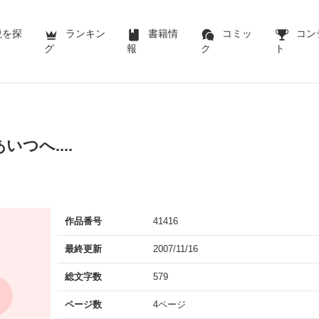
説を探
ランキン
書籍情
コミッ
コン
グ
報
ク
ト
つへ....
作品番号
41416
最終更新
2007/11/16
総文字数
579
ページ数
4ページ