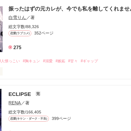
振ったはずの元カレが、今でも私を離してくれま
白雪りん
／著
総文字数/88,326
352ページ
恋愛(ラブコメ)
275
#人懐っこい
#胸キュン
#溺愛
#嫉妬
#甘々
#ギャップ
ら、別れを選んだ。」

ECLIPSE
完
になるのが怖かった。

RENA
／著
学時代に大好きだった彼を自分から振った。

総文字数/166,405
ないと思っていたのに、

399ページ
恋愛(キケン・ダーク・不良)
再会した彼は、隣の学校で”王子様”と呼ばれる人気者になっていた。
