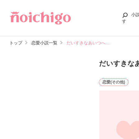
小
す
トップ
恋愛小説一覧
だいすきなあいつへ....
だいすきなあい
恋愛(その他)