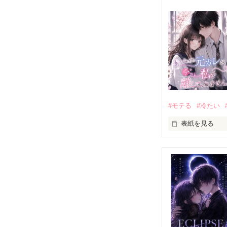
#モテる
#冷たい
表紙を見る
「好きだったか
モテる人を好き
だから私は、中
もう会うことは
高校生になって