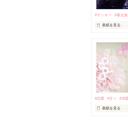
他の女の子には
私にだけ昔と変
#ヤンキー
#暴走族
表紙を見る
「澪ちゃん。」

表紙画像はAIで
それは止まって
✨.ﾟ･*..☆.｡.:*✨.☆
人見知りだけど
冴木澪-SaekiMio
×

基本女子に冷た
#恋愛
#甘々
#溺
篠宮光-Shinomiya
表紙を見る
✨.ﾟ･*..☆.｡.:*✨.☆
そして光を巡っ