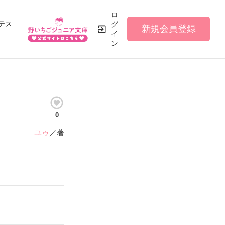
ロ
テス
グ
新規会員登録
イ
ン
0
ユゥ
／著