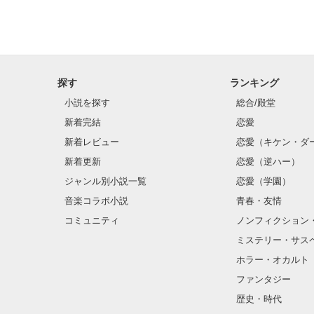
「瑠莉に一目惚
「貴方なんかに
再会した恋は、
探す
ランキング
クラス替えをし
小説を探す
総合/殿堂
新着完結
恋愛
新着レビュー
恋愛（キケン・ダ
金髪に近い明る
新着更新
恋愛（逆ハー）
片耳には琥珀色
ジャンル別小説一覧
恋愛（学園）
音楽コラボ小説
青春・友情
ほとんど笑顔な
コミュニティ
ノンフィクション
ミステリー・サス
そんな性格と見
ホラー・オカルト
“不良”と避けら
ファンタジー
歴史・時代