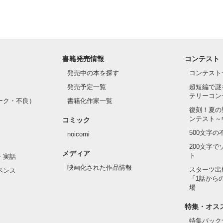
れしたんだよ……悪いかよ」

光先輩は渡しませんから。」

ライバルの登場で大きく動き出す──。

書籍発売情報
コンテスト
て隣の席になったのは────

発売中の本を探す
コンテスト
発売予定一覧
超短編で謎
テリーコン
ーク・不良）
書籍化作家一覧
い髪色

復刻！夏の
ンテスト～
コミック
のピアス

500文字
noicomi
んて見せたことがなくてぶっきらぼう

200文字
メディア
ト
・実話
映画化された作品情報
スターツ出
ペンス
「1話から
た目のせいで学校中のみんなから

場
れている天地くんだった。

作品を読む
特集・オス
特集バック