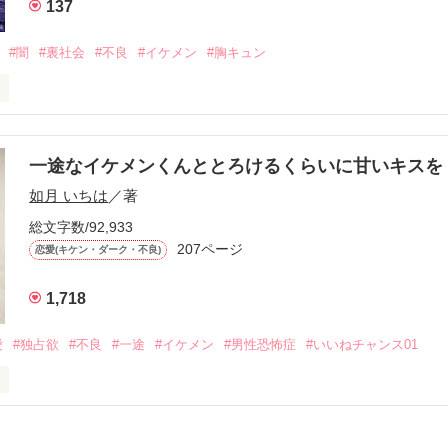
137
冷たいのに

わらない笑顔を向けてくる。

#闇
#裏社会
#不良
#イケメン
#胸キュン
す
いた恋が再び動き始める合図──。

一途なイケメンくんととろけるくらいに甘いキス
作品を読む
.｡.:. *:ﾟ✨.ﾟ･*..☆.｡.:*✨

如月 いちは
／著
総文字数/92,933
優しい無自覚だけどモテる

207ページ


恋愛(キケン・ダーク・不良)
1,718
いのに澪にはわんこ男子になる

愛
#独占欲
#不良
#一途
#イケメン
#男性恐怖症
#いいねチャンス01
Hikaru

.｡.:. *:ﾟ✨.ﾟ･*..☆.｡.:*✨

てライバルも登場！？
