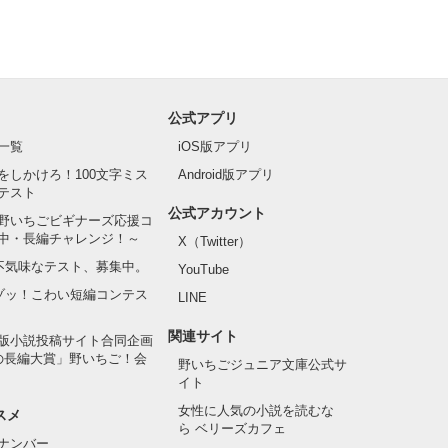
公式アプリ
一覧
iOS版アプリ
をしかけろ！100文字ミス
Android版アプリ
テスト
公式アカウント
野いちごビギナーズ応援コ
中・長編チャレンジ！～
X（Twitter）
の不気味なテスト、募集中。
YouTube
でゾッ！こわい短編コンテス
LINE
関連サイト
版小説投稿サイト合同企画
の長編大賞」野いちご！会
野いちごジュニア文庫公式サ
イト
女性に人気の小説を読むな
スメ
ら ベリーズカフェ
ナンバー