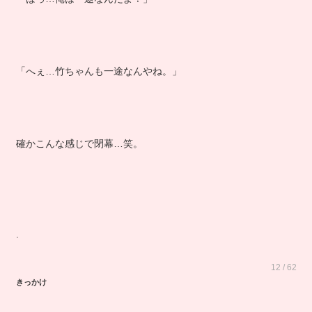
「ばっ…俺は一途なんだよ！」
「へぇ…竹ちゃんも一途なんやね。」
確かこんな感じで閉幕…笑。
.
12 / 62
きっかけ