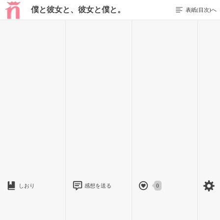
僕と彼女と、彼女と僕と。
表紙(目次)へ
前のページを表示する
10 / 62
何を話したかは全然覚えていませんが、一つだけ。
しおり
感想を送る
0
今まで付き合ってきた人の人数。