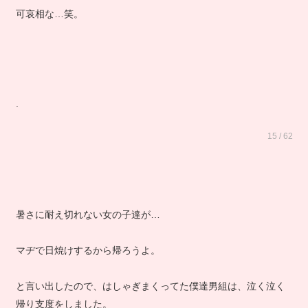
可哀相な…笑。
.
15 / 62
暑さに耐え切れない女の子達が…
マヂで日焼けするから帰ろうよ。
と言い出したので、はしゃぎまくってた僕達男組は、泣く泣く