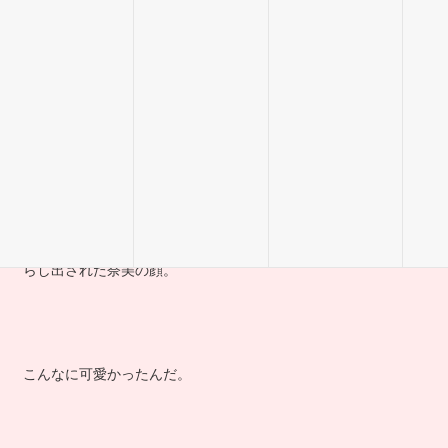
これがとても印象に残っています。
「一人だよ。」
奈美は、こう答えました。
暗がりの中、カーテンの隙間から漏れてくる部屋の明かりで照
らし出された奈美の顔。
こんなに可愛かったんだ。