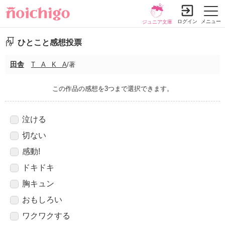
ログイン
メニュー
ジュニア文庫
ひとこと感想投票
田舎
T A K A
/著
この作品の感想を3つまで選択できます。
泣ける
切ない
感動!
ドキドキ
胸キュン
おもしろい
ワクワクする