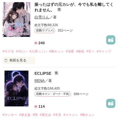
振ったはずの元カレが、今でも私を離してく
れません。
完
白雪りん
／著
総文字数/88,326
352ページ
恋愛(ラブコメ)
240
#モテる
#冷たい
#人懐っこい
#胸キュン
#溺愛
#嫉妬
#甘々
#ギャップ
表紙を見る
ECLIPSE
完
「好きだったから、別れを選んだ。」

RENA
／著
モテる人を好きになるのが怖かった。

総文字数/166,405
だから私は、中学時代に大好きだった彼を自分から振った。

399ページ
恋愛(キケン・ダーク・不良)
もう会うことはないと思っていたのに、

高校生になって再会した彼は、隣の学校で”王子様”と呼ばれる
114
人気者になっていた。

#ヤンキー
#暴走族
#闇
#裏社会
#不良
#イケメン
#胸キュン