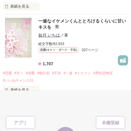
表紙を見る
他の女の子には冷たいのに

私にだけ昔と変わらない笑顔を向けてくる。

表紙画像はAIです
一途なイケメンくんととろけるくらいに甘い
キスを
完
「澪ちゃん。」

如月 いちは
／著
作品を読む
それは止まっていた恋が再び動き始める合図──。

総文字数/92,933
207ページ
恋愛(キケン・ダーク・不良)
✨.ﾟ･*..☆.｡.:*✨.☆.｡.:. *:ﾟ✨.ﾟ･*..☆.｡.:*✨

1,707
人見知りだけど優しい無自覚だけどモテる

#恋愛
#甘々
#溺愛
#独占欲
#不良
#一途
#イケメン
#男性恐怖症
冴木澪-SaekiMio

#いいねチャンス01
×

表紙を見る
基本女子に冷たいのに澪にはわんこ男子になる

篠宮光-ShinomiyaHikaru

「瑠莉に一目惚れしたんだよ……悪いかよ」

✨.ﾟ･*..☆.｡.:*✨.☆.｡.:. *:ﾟ✨.ﾟ･*..☆.｡.:*✨

アプリ
そして光を巡ってライバルも登場！？
