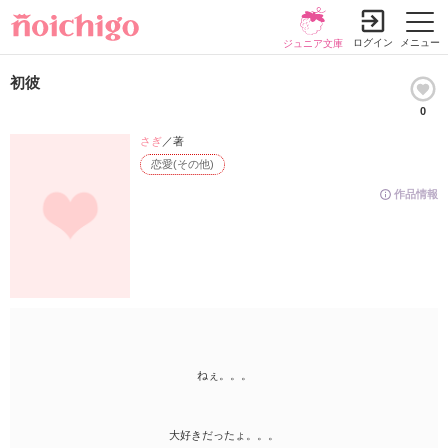
ログイン
メニュー
ジュニア文庫
初彼
0
さぎ
／著
恋愛(その他)
作品情報
ねぇ。。。
大好きだったょ。。。