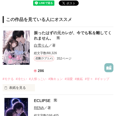
この作品を見ている人にオススメ
振ったはずの元カレが、今でも私を離してく
れません。
完
白雪りん
／著
総文字数/88,326
352ページ
恋愛(ラブコメ)
286
#モテる
#冷たい
#人懐っこい
#胸キュン
#溺愛
#嫉妬
#甘々
#ギャップ
表紙を見る
ECLIPSE
完
「好きだったから、別れを選んだ。」

RENA
／著
モテる人を好きになるのが怖かった。

総文字数/166,405