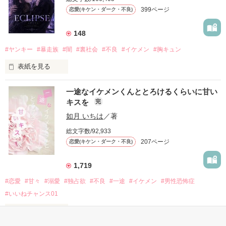
だから私は、中学時代に大好きだった彼を自分から振った。

399ページ
恋愛(キケン・ダーク・不良)
もう会うことはないと思っていたのに、

高校生になって再会した彼は、隣の学校で”王子様”と呼ばれる
148
人気者になっていた。

#ヤンキー
#暴走族
#闇
#裏社会
#不良
#イケメン
#胸キュン
表紙を見る
他の女の子には冷たいのに

私にだけ昔と変わらない笑顔を向けてくる。

表紙画像はAIです
一途なイケメンくんととろけるくらいに甘い
キスを
完
「澪ちゃん。」

如月 いちは
／著
作品を読む
それは止まっていた恋が再び動き始める合図──。

総文字数/92,933
207ページ
恋愛(キケン・ダーク・不良)
✨.ﾟ･*..☆.｡.:*✨.☆.｡.:. *:ﾟ✨.ﾟ･*..☆.｡.:*✨

1,719
人見知りだけど優しい無自覚だけどモテる

#恋愛
#甘々
#溺愛
#独占欲
#不良
#一途
#イケメン
#男性恐怖症
冴木澪-SaekiMio

#いいねチャンス01
×

表紙を見る
基本女子に冷たいのに澪にはわんこ男子になる
