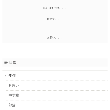
あの日までは。。。
信じて。。。
お願い。。。
目次
小学生
片思い
中学校
部活