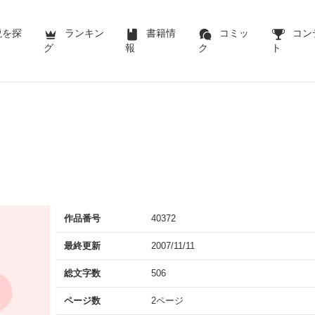
説を探
ランキン
書籍情
コミッ
コン
グ
報
ク
ト
作品番号
40372
最終更新
2007/11/11
総文字数
506
ページ数
2ページ