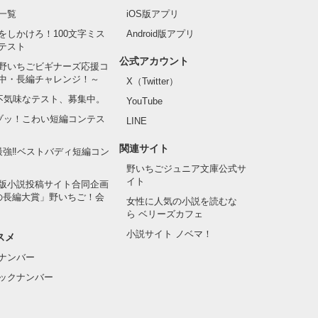
一覧
iOS版アプリ
をしかけろ！100文字ミス
Android版アプリ
テスト
公式アカウント
野いちごビギナーズ応援コ
中・長編チャレンジ！～
X（Twitter）
の不気味なテスト、募集中。
YouTube
でゾッ！こわい短編コンテス
LINE
関連サイト
最強‼ベストバディ短編コン
野いちごジュニア文庫公式サ
イト
版小説投稿サイト合同企画
の長編大賞」野いちご！会
女性に人気の小説を読むな
ら ベリーズカフェ
小説サイト ノベマ！
スメ
ナンバー
ックナンバー