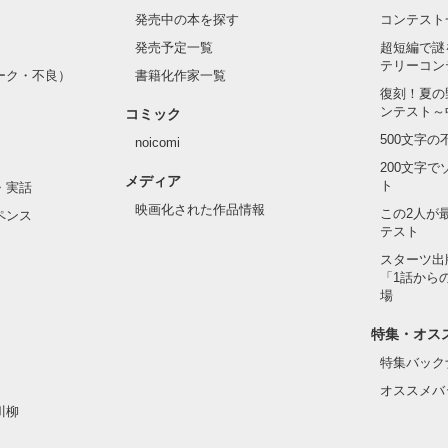
発売中の本を探す
コンテスト
発売予定一覧
超短編で謎
テリーコン
ーク・不良）
書籍化作家一覧
い髪色

復刻！夏の
ンテスト～
コミック
のピアス

500文字
noicomi
んて見せたことがなくてぶっきらぼう

200文字
メディア
ト
・実話
映画化された作品情報
この2人が
ペンス
テスト
た目のせいで学校中のみんなから

れている天地くんだった。

スターツ出
作品を読む
「1話から
場
特集・オス
はいけない人だと思っていたのに

特集バック
オススメバ
川柳
ら連絡して。すぐ助けに行く」
