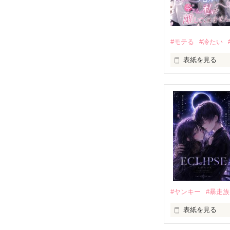
#モテる
#冷たい
表紙を見る
「好きだったか
モテる人を好き
だから私は、中
もう会うことは
高校生になって
他の女の子には
私にだけ昔と変
#ヤンキー
#暴走族
表紙を見る
「澪ちゃん。」

表紙画像はAIで