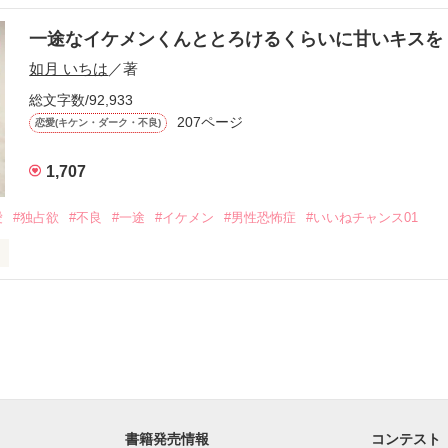
いた恋が再び動き始める合図──。

一途なイケメンくんととろけるくらいに甘いキス
作品を読む
.｡.:. *:ﾟ✨.ﾟ･*..☆.｡.:*✨

如月 いちは
／著
総文字数/92,933
優しい無自覚だけどモテる

207ページ


恋愛(キケン・ダーク・不良)
1,707
いのに澪にはわんこ男子になる

愛
#独占欲
#不良
#一途
#イケメン
#男性恐怖症
#いいねチャンス01
Hikaru

.｡.:. *:ﾟ✨.ﾟ･*..☆.｡.:*✨

てライバルも登場！？

れしたんだよ……悪いかよ」

光先輩は渡しませんから。」

ライバルの登場で大きく動き出す──。

書籍発売情報
コンテスト
て隣の席になったのは────
