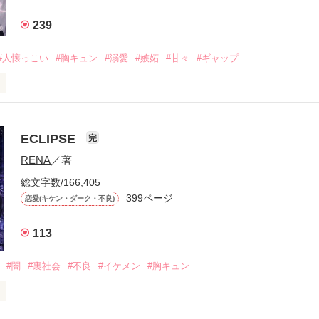
239
#人懐っこい
#胸キュン
#溺愛
#嫉妬
#甘々
#ギャップ
ら、別れを選んだ。」

ECLIPSE
完
になるのが怖かった。

RENA
／著
学時代に大好きだった彼を自分から振った。

総文字数/166,405
ないと思っていたのに、

399ページ
恋愛(キケン・ダーク・不良)
再会した彼は、隣の学校で”王子様”と呼ばれる人気者になっていた。

113
冷たいのに

わらない笑顔を向けてくる。

#闇
#裏社会
#不良
#イケメン
#胸キュン
す