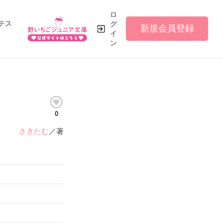
ロ
テス
グ
新規会員登録
イ
ン
0
さきたむ
／著