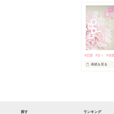
それは止まって
✨.ﾟ･*..☆.｡.:*✨.☆
人見知りだけど
冴木澪-SaekiMio
×

基本女子に冷た
#恋愛
#甘々
#溺
篠宮光-Shinomiya
表紙を見る
✨.ﾟ･*..☆.｡.:*✨.☆
そして光を巡っ
「瑠莉に一目惚
「貴方なんかに
再会した恋は、
探す
ランキング
クラス替えをし