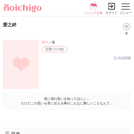
ログイン
メニュー
ジュニア文庫
愛之絆
0
善斗
／著
恋愛(その他)
作品情報
君に僕の思いを知ってほしい…
だけどこの思いを君に伝える事がこんなに難しいことなんて…
目次