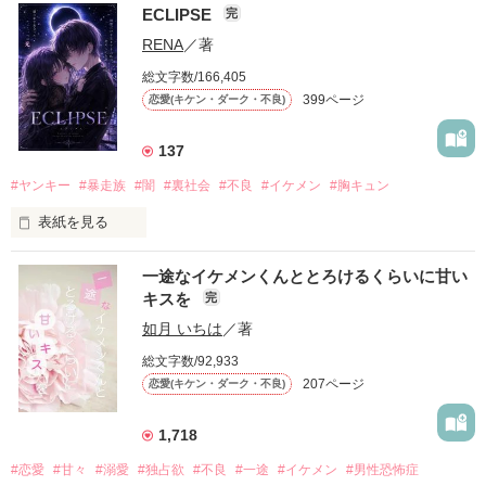
ECLIPSE
完
「好きだったから、別れを選んだ。」

RENA
／著
モテる人を好きになるのが怖かった。

総文字数/166,405
だから私は、中学時代に大好きだった彼を自分から振った。

399ページ
恋愛(キケン・ダーク・不良)
もう会うことはないと思っていたのに、

高校生になって再会した彼は、隣の学校で”王子様”と呼ばれる
137
人気者になっていた。

#ヤンキー
#暴走族
#闇
#裏社会
#不良
#イケメン
#胸キュン
表紙を見る
他の女の子には冷たいのに

私にだけ昔と変わらない笑顔を向けてくる。

表紙画像はAIです
一途なイケメンくんととろけるくらいに甘い
キスを
完
「澪ちゃん。」

如月 いちは
／著
作品を読む
それは止まっていた恋が再び動き始める合図──。

総文字数/92,933
207ページ
恋愛(キケン・ダーク・不良)
✨.ﾟ･*..☆.｡.:*✨.☆.｡.:. *:ﾟ✨.ﾟ･*..☆.｡.:*✨

1,718
人見知りだけど優しい無自覚だけどモテる

#恋愛
#甘々
#溺愛
#独占欲
#不良
#一途
#イケメン
#男性恐怖症
冴木澪-SaekiMio
