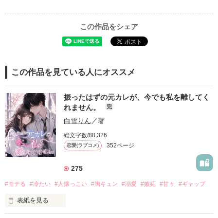
この作品をシェア
この作品を見ている人にオススメ
振ったはずの元カレが、今でも私を離してく
れません。
完
白雪りん
／著
総文字数/88,326
352ページ
恋愛(ラブコメ)
275
#モテる
#冷たい
#人懐っこい
#胸キュン
#溺愛
#嫉妬
#甘々
#ギャップ
表紙を見る