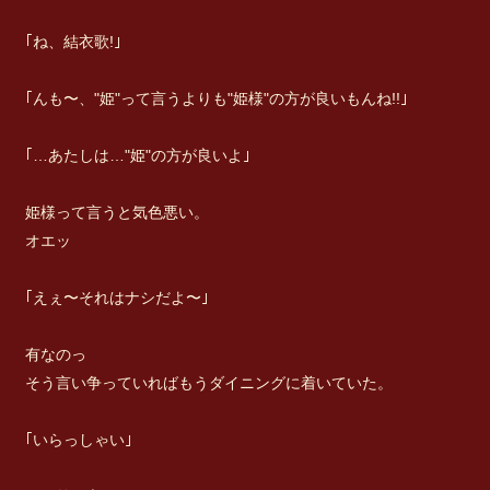
｢ね、結衣歌!｣
｢んも〜、"姫"って言うよりも"姫様"の方が良いもんね!!｣
｢…あたしは…"姫"の方が良いよ｣
姫様って言うと気色悪い。
オエッ
｢えぇ〜それはナシだよ〜｣
有なのっ
そう言い争っていればもうダイニングに着いていた。
｢いらっしゃい｣