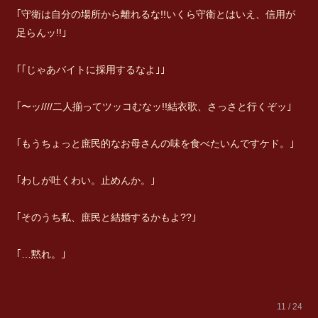
｢守衛は自分の場所から離れるな!!いくら守衛とはいえ、信用が
足らんッ!!｣
｢｢じゃあバイトに採用するなよ｣｣
｢〜ッ////二人揃ってツッコむなッ!!結衣歌、さっさと行くぞッ｣
｢もうちょっと庶民的なお母さんの味を食べたいんですケド。｣
｢わしが吐くわい。止めんか。｣
｢そのうち私、庶民と結婚するかもよ??｣
｢…黙れ。｣
11 / 24