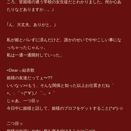
ころ、皆姫様の通う学校の女生徒だとわかりました。何か心あ
たりなどありますか…。｣
｢ん、大丈夫。ありがと。｣
私が姫とバレずに済んだけど、誰かのせいでややこしい事にな
っちゃったじゃんッ。
私は一通一通開封していった。
<Dear→結衣歌
姫様の友達だってぇ〜??
いいなッ><もう、そんな関係と知った以上お仕置きだね゜
+。:.゜ヽ(*´∀`)ノ゜.:。+゜
じゃあ、一つ目ッ
今日中に姫様と話して、姫様のプロフをゲットすること(^з^)-☆
二つ目ッ