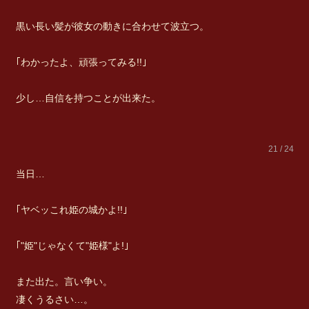
黒い長い髪が彼女の動きに合わせて波立つ。
｢わかったよ、頑張ってみる!!｣
少し…自信を持つことが出来た。
21 / 24
当日…
｢ヤベッこれ姫の城かよ!!｣
｢"姫"じゃなくて"姫様"よ!｣
また出た。言い争い。
凄くうるさい…。