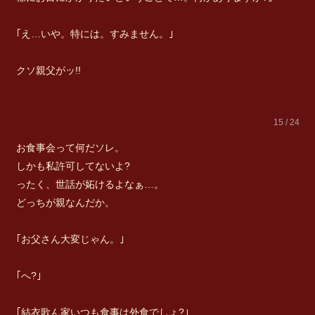
｢え…いや。特には。すみません。｣
クソ親父がッ!!
15 / 24
お食事会って何だソレ。
しかも私許可してないよ?
ったく、世話が妬けるよなぁ…。
どっちが親なんだか。
｢お父さん大変じゃん。｣
｢へ?｣
｢結衣歌ん家いつも食事は外食でしょ?｣