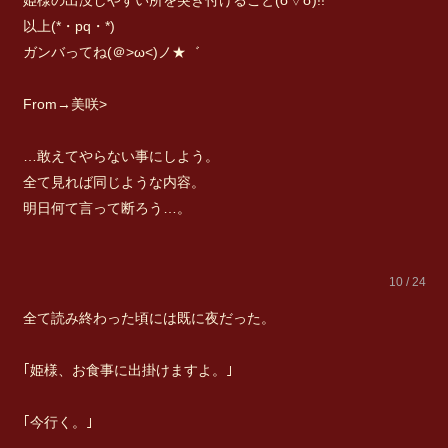
姫様の出没しやすい所を突き付けること(σ▽σ)!!
以上(*・pq・*)
ガンバってね(＠>ω<)ノ★゛
From→美咲>
…敢えてやらない事にしよう。
全て見れば同じような内容。
明日何て言って断ろう…。
10 / 24
全て読み終わった頃には既に夜だった。
｢姫様、お食事に出掛けますよ。｣
｢今行く。｣