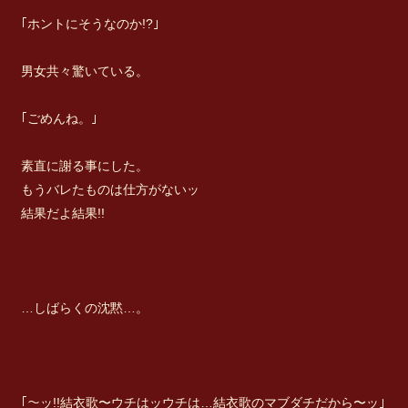
｢ホントにそうなのか!?｣
男女共々驚いている。
｢ごめんね。｣
素直に謝る事にした。
もうバレたものは仕方がないッ
結果だよ結果!!
…しばらくの沈黙…。
｢〜ッ!!結衣歌〜ウチはッウチは…結衣歌のマブダチだから〜ッ｣