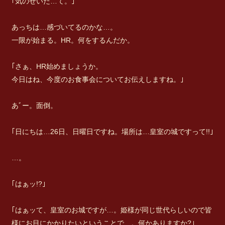
｢気のせいだ…て。｣
あっちは…感づいてるのかな…。
一限が始まる。HR。何をするんだか。
｢さぁ、HR始めましょうか。
今日はね、今度のお食事会についてお伝えしますね。｣
あﾞー。面倒。
｢日にちは…26日、日曜日ですね。場所は…皇室の城ですって!!｣
…。
｢はぁッ!?｣
｢はぁッて、皇室のお城ですが…。姫様が同じ世代らしいので皆
様にお目にかかりたいということで…。何かありますか?｣