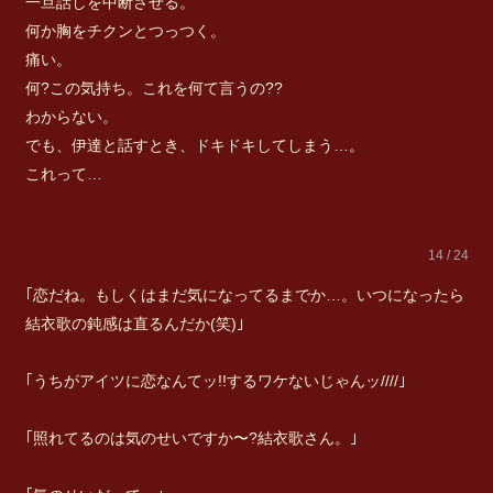
一旦話しを中断させる。
何か胸をチクンとつっつく。
痛い。
何?この気持ち。これを何て言うの??
わからない。
でも、伊達と話すとき、ドキドキしてしまう…。
これって…
14 / 24
｢恋だね。もしくはまだ気になってるまでか…。いつになったら
結衣歌の鈍感は直るんだか(笑)｣
｢うちがアイツに恋なんてッ!!するワケないじゃんッ////｣
｢照れてるのは気のせいですか〜?結衣歌さん。｣