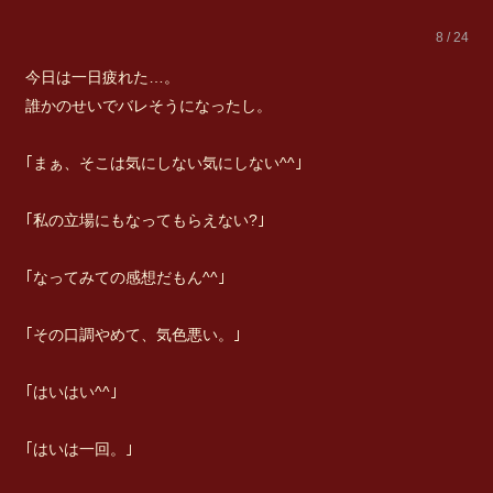
8 / 24
今日は一日疲れた…。
誰かのせいでバレそうになったし。
｢まぁ、そこは気にしない気にしない^^｣
｢私の立場にもなってもらえない?｣
｢なってみての感想だもん^^｣
｢その口調やめて、気色悪い。｣
｢はいはい^^｣
｢はいは一回。｣