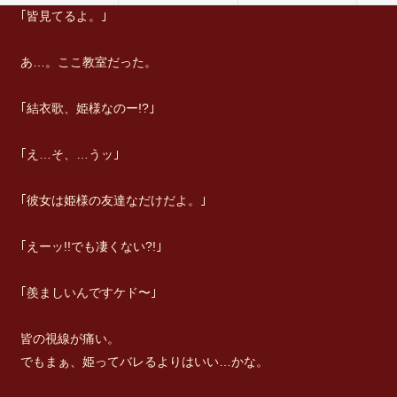
｢皆見てるよ。｣
あ…。ここ教室だった。
｢結衣歌、姫様なのー!?｣
｢え…そ、…うッ｣
｢彼女は姫様の友達なだけだよ。｣
｢えーッ!!でも凄くない?!｣
｢羨ましいんですケド〜｣
皆の視線が痛い。
でもまぁ、姫ってバレるよりはいい…かな。