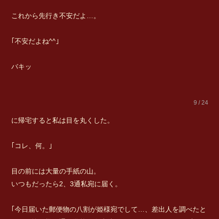
これから先行き不安だよ…。
｢不安だよね^^｣
バキッ
9 / 24
に帰宅すると私は目を丸くした。
｢コレ、何。｣
目の前には大量の手紙の山。
いつもだったら2、3通私宛に届く。
｢今日届いた郵便物の八割が姫様宛でして…、差出人を調べたと