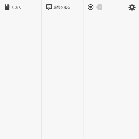
｢有り得ないんですケド!!!!｣
しおり
感想を送る
0
有り得ない有り得ない有り得…
｢てるけどね。｣
クソヤローッ!!
｢いつもあの長い廊下で見張ってるんだよ^^｣
｢見張らなくていいしッ
っていうか、バラしたらタダじゃおかないからっ。｣
｢ずっと前からバラしたことはないけど。｣
｢〜ッ!!!｣