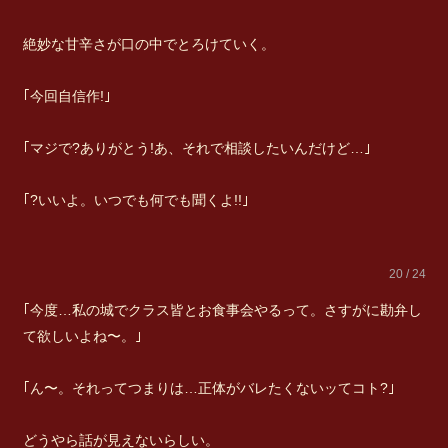
絶妙な甘辛さが口の中でとろけていく。
｢今回自信作!｣
｢マジで?ありがとう!あ、それで相談したいんだけど…｣
｢?いいよ。いつでも何でも聞くよ!!｣
20 / 24
｢今度…私の城でクラス皆とお食事会やるって。さすがに勘弁し
て欲しいよね〜。｣
｢ん〜。それってつまりは…正体がバレたくないッてコト?｣
どうやら話が見えないらしい。