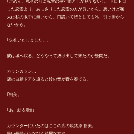
｢ごめん、私その前に颯太の事守衛としか見てないし、ドロドロ
した恋愛より、あっさりした恋愛の方が良いから。悪いけど颯
太は私の眼中に無いから。口説いて堕としても私、引っ掛から
ないから。｣
｢失礼いたしました。｣
彼は城へ戻る。どうやって抜け出して来たのか疑問だ。
カランカラン…
店の自動ドアを通ると鈴の音が音を奏でる。
｢裕美。｣
｢あ、結衣歌!!｣
カウンターにいたのはここの店の娘猪原 裕美。
黒い長髪がたなびく綺麗な友達。