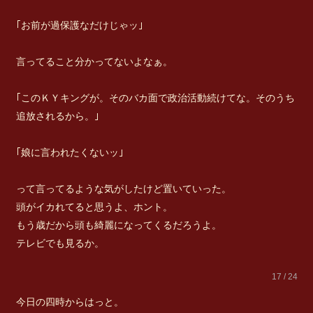
｢お前が過保護なだけじゃッ｣
言ってること分かってないよなぁ。
｢このＫＹキングが。そのバカ面で政治活動続けてな。そのうち
追放されるから。｣
｢娘に言われたくないッ｣
って言ってるような気がしたけど置いていった。
頭がイカれてると思うよ、ホント。
もう歳だから頭も綺麗になってくるだろうよ。
テレビでも見るか。
17 / 24
今日の四時からはっと。