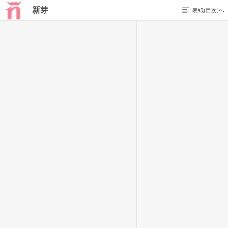
新芽
表紙(目次)へ
前のページを表示する
7 / 24
｢君ん家の守衛だよ〜｣
は?
何でいるの?
｢バイト♪｣
…。