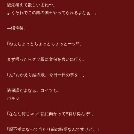
後先考えて欲しいよね〜。
よくそれでこの国の国王やってられるよなぁ…。
―帰宅後。
｢ねぇちょっとちょっとちょっとーッ!?｣
まず帰ったらクソ親に文句を言いに行く。
｢ん?おかえり結衣歌。今日一日の事を…｣
過保護だよなぁ。コイツも。
バキッ
｢ななな何じゃッ!!親に向かって!!有り得んぞ!!｣
｢親不孝になって当たり前の時期なんですけど。｣