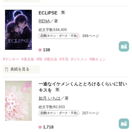
ECLIPSE
完
「好きだったから、別れを選んだ。」

RENA
／著
モテる人を好きになるのが怖かった。

総文字数/166,405
だから私は、中学時代に大好きだった彼を自分から振った。

399ページ
恋愛(キケン・ダーク・不良)
もう会うことはないと思っていたのに、

高校生になって再会した彼は、隣の学校で”王子様”と呼ばれる
138
人気者になっていた。

#ヤンキー
#暴走族
#闇
#裏社会
#不良
#イケメン
#胸キュン
表紙を見る
他の女の子には冷たいのに

私にだけ昔と変わらない笑顔を向けてくる。

表紙画像はAIです
一途なイケメンくんととろけるくらいに甘い
キスを
完
「澪ちゃん。」

如月 いちは
／著
作品を読む
それは止まっていた恋が再び動き始める合図──。

総文字数/92,933
207ページ
恋愛(キケン・ダーク・不良)
✨.ﾟ･*..☆.｡.:*✨.☆.｡.:. *:ﾟ✨.ﾟ･*..☆.｡.:*✨

1,718