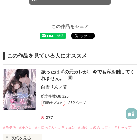
この作品をシェア
この作品を見ている人にオススメ
振ったはずの元カレが、今でも私を離してく
れません。
完
白雪りん
／著
総文字数/88,326
352ページ
恋愛(ラブコメ)
277
#モテる
#冷たい
#人懐っこい
#胸キュン
#溺愛
#嫉妬
#甘々
#ギャップ
表紙を見る