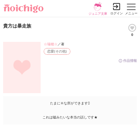
ログイン
メニュー
ジュニア文庫
貴方は暴走族
0
☆瑞穂☆
／著
恋愛(その他)
作品情報
たまにＨな所ができます
これは嘘みたいな本当の話しです★