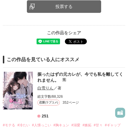
投票する
この作品をシェア
この作品を見ている人にオススメ
振ったはずの元カレが、今でも私を離してく
れません。
完
白雪りん
／著
総文字数/88,326
352ページ
恋愛(ラブコメ)
251
#モテる
#冷たい
#人懐っこい
#胸キュン
#溺愛
#嫉妬
#甘々
#ギャップ