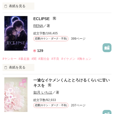
表紙を見る
ECLIPSE
完
「好きだったから、別れを選んだ。」

RENA
／著
モテる人を好きになるのが怖かった。

総文字数/166,405
だから私は、中学時代に大好きだった彼を自分から振った。

399ページ
恋愛(キケン・ダーク・不良)
もう会うことはないと思っていたのに、

高校生になって再会した彼は、隣の学校で”王子様”と呼ばれる
129
人気者になっていた。

#ヤンキー
#暴走族
#闇
#裏社会
#不良
#イケメン
#胸キュン
表紙を見る
他の女の子には冷たいのに

私にだけ昔と変わらない笑顔を向けてくる。

表紙画像はAIです
一途なイケメンくんととろけるくらいに甘い
キスを
完
「澪ちゃん。」

如月 いちは
／著
作品を読む
それは止まっていた恋が再び動き始める合図──。

総文字数/92,933
207ページ
恋愛(キケン・ダーク・不良)
✨.ﾟ･*..☆.｡.:*✨.☆.｡.:. *:ﾟ✨.ﾟ･*..☆.｡.:*✨
