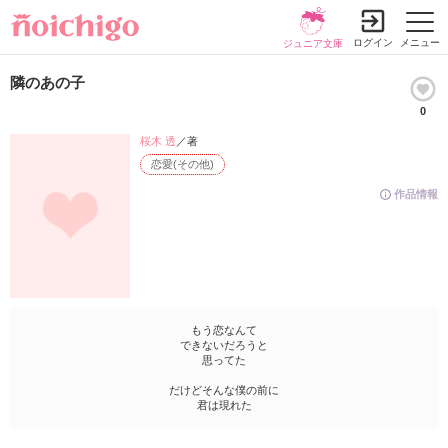
ログイン
メニュー
ジュニア文庫
隣のあの子
0
桜木 透
／著
恋愛(その他)
作品情報
もう恋なんて
できないだろうと
思ってた
だけどそんな僕の前に
君は現れた