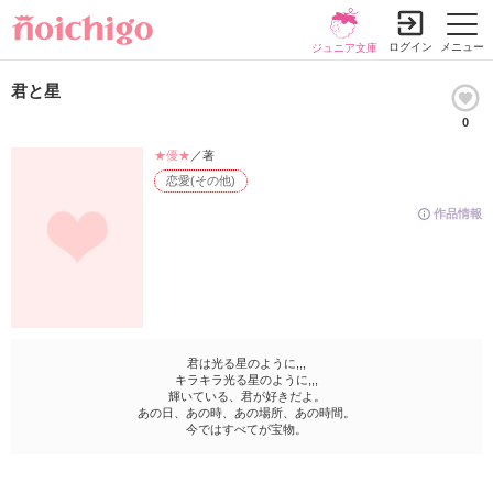
ログイン
メニュー
ジュニア文庫
君と星
0
★優★
／著
恋愛(その他)
作品情報
君は光る星のように,,,
キラキラ光る星のように,,,
輝いている、君が好きだよ。
あの日、あの時、あの場所、あの時間。
今ではすべてが宝物。