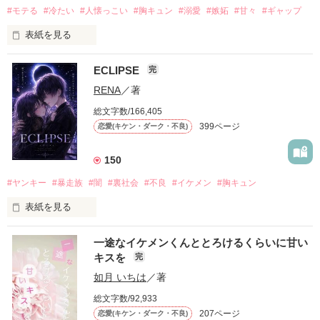
#モテる
#冷たい
#人懐っこい
#胸キュン
#溺愛
#嫉妬
#甘々
#ギャップ
表紙を見る
ECLIPSE
完
「好きだったから、別れを選んだ。」

RENA
／著
モテる人を好きになるのが怖かった。

総文字数/166,405
だから私は、中学時代に大好きだった彼を自分から振った。

399ページ
恋愛(キケン・ダーク・不良)
もう会うことはないと思っていたのに、

高校生になって再会した彼は、隣の学校で”王子様”と呼ばれる
150
人気者になっていた。

#ヤンキー
#暴走族
#闇
#裏社会
#不良
#イケメン
#胸キュン
表紙を見る
他の女の子には冷たいのに

私にだけ昔と変わらない笑顔を向けてくる。

表紙画像はAIです
一途なイケメンくんととろけるくらいに甘い
キスを
完
「澪ちゃん。」

如月 いちは
／著
作品を読む
それは止まっていた恋が再び動き始める合図──。

総文字数/92,933
207ページ
恋愛(キケン・ダーク・不良)