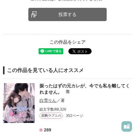
投票する
この作品をシェア
この作品を見ている人にオススメ
振ったはずの元カレが、今でも私を離してく
れません。
完
白雪りん
／著
総文字数/88,326
352ページ
恋愛(ラブコメ)
289