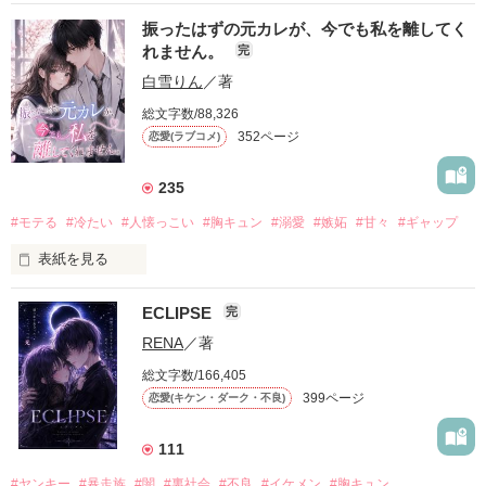
振ったはずの元カレが、今でも私を離してく
れません。
完
白雪りん
／著
総文字数/88,326
352ページ
恋愛(ラブコメ)
235
#モテる
#冷たい
#人懐っこい
#胸キュン
#溺愛
#嫉妬
#甘々
#ギャップ
表紙を見る
ECLIPSE
完
「好きだったから、別れを選んだ。」

RENA
／著
モテる人を好きになるのが怖かった。

総文字数/166,405
だから私は、中学時代に大好きだった彼を自分から振った。

399ページ
恋愛(キケン・ダーク・不良)
もう会うことはないと思っていたのに、

高校生になって再会した彼は、隣の学校で”王子様”と呼ばれる
111
人気者になっていた。

#ヤンキー
#暴走族
#闇
#裏社会
#不良
#イケメン
#胸キュン