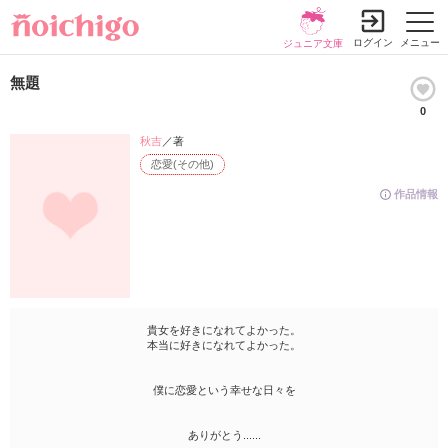
ログイン
メニュー
ジュニア文庫
無題
0
秋吉
／著
恋愛(その他)
作品情報
貴女を好きになれてよかった。
本当に好きになれてよかった。
僕に恋愛という幸せな日々を
ありがとう......