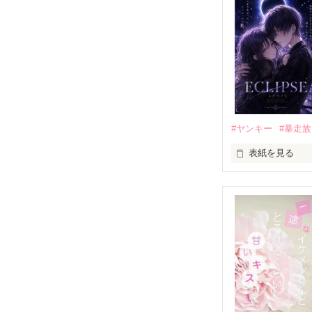
モテる人を好き
だから私は、中
もう会うことは
高校生になって
他の女の子には
私にだけ昔と変
#ヤンキー
#暴走族
表紙を見る
「澪ちゃん。」

表紙画像はAIで
それは止まって
✨.ﾟ･*..☆.｡.:*✨.☆
人見知りだけど
冴木澪-SaekiMio
×
