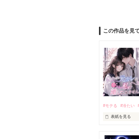
この作品を見
#モテる
#冷たい
表紙を見る
「好きだったか