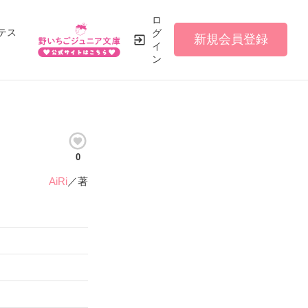
ロ
テス
グ
新規会員登録
イ
ン
0
AiRi
／著