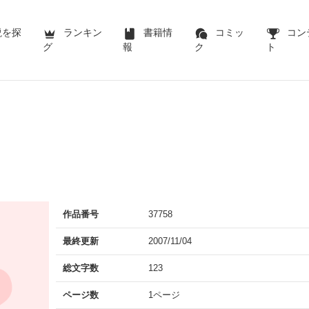
説を探
ランキン
書籍情
コミッ
コン
グ
報
ク
ト
作品番号
37758
最終更新
2007/11/04
総文字数
123
ページ数
1ページ