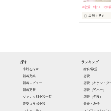
基本女子に冷た
#恋愛
#甘々
#溺
篠宮光-Shinomiya
表紙を見る
✨.ﾟ･*..☆.｡.:*✨.☆
そして光を巡っ
「瑠莉に一目惚
「貴方なんかに
再会した恋は、
探す
ランキング
クラス替えをし
小説を探す
総合/殿堂
新着完結
恋愛
新着レビュー
恋愛（キケン・ダ
金髪に近い明る
新着更新
恋愛（逆ハー）
片耳には琥珀色
ジャンル別小説一覧
恋愛（学園）
音楽コラボ小説
青春・友情
ほとんど笑顔な
コミュニティ
ノンフィクション