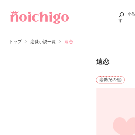
小
す
トップ
恋愛小説一覧
遠恋
遠恋
恋愛(その他)