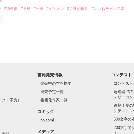
いのに澪にはわんこ男子になる

愛
#独占欲
#不良
#一途
#イケメン
#男性恐怖症
#いいねチャンス01
Hikaru

.｡.:. *:ﾟ✨.ﾟ･*..☆.｡.:*✨

てライバルも登場！？

れしたんだよ……悪いかよ」

光先輩は渡しませんから。」

ライバルの登場で大きく動き出す──。

書籍発売情報
コンテスト
て隣の席になったのは────

発売中の本を探す
コンテスト
発売予定一覧
超短編で謎
テリーコン
ーク・不良）
書籍化作家一覧
い髪色

復刻！夏の
ンテスト～
コミック
のピアス

500文字
noicomi
んて見せたことがなくてぶっきらぼう

200文字
メディア
ト
・実話