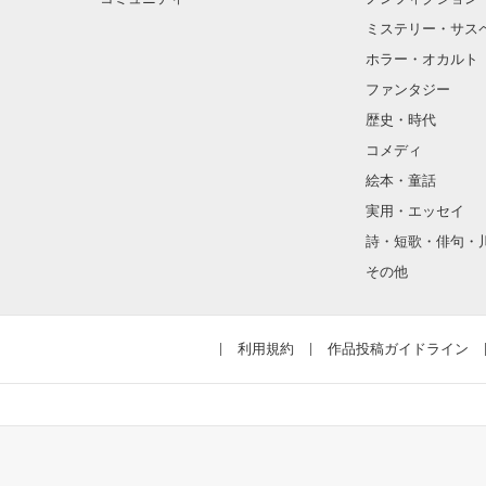
ミステリー・サス
そんな性格と見
ホラー・オカルト
“不良”と避けら
ファンタジー
歴史・時代
コメディ
怖くて近づいて
絵本・童話
実用・エッセイ
詩・短歌・俳句・
「なんかあった
その他
噂や見た目とは
利用規約
作品投稿ガイドライン
天地くんは私に