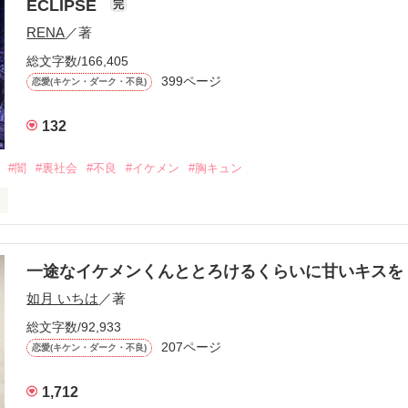
ECLIPSE
完
になるのが怖かった。

RENA
／著
学時代に大好きだった彼を自分から振った。

総文字数/166,405
ないと思っていたのに、

399ページ
恋愛(キケン・ダーク・不良)
再会した彼は、隣の学校で”王子様”と呼ばれる人気者になっていた。

132
冷たいのに

わらない笑顔を向けてくる。

#闇
#裏社会
#不良
#イケメン
#胸キュン
す
いた恋が再び動き始める合図──。

一途なイケメンくんととろけるくらいに甘いキス
作品を読む
.｡.:. *:ﾟ✨.ﾟ･*..☆.｡.:*✨

如月 いちは
／著
総文字数/92,933
優しい無自覚だけどモテる

207ページ


恋愛(キケン・ダーク・不良)
1,712