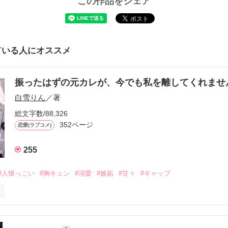
この作品をシェア
ている人にオススメ
振ったはずの元カレが、今でも私を離してくれま
白雪りん
／著
総文字数/88,326
352ページ
恋愛(ラブコメ)
255
#人懐っこい
#胸キュン
#溺愛
#嫉妬
#甘々
#ギャップ
ら、別れを選んだ。」
