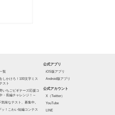
公式アプリ
一覧
iOS版アプリ
をしかけろ！100文字ミス
Android版アプリ
テスト
公式アカウント
野いちごビギナーズ応援コ
中・長編チャレンジ！～
X（Twitter）
の不気味なテスト、募集中。
YouTube
でゾッ！こわい短編コンテス
LINE