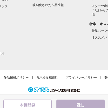
映画化された作品情報
スターツ出
ペンス
「1話から
た目のせいで学校中のみんなから

場
れている天地くんだった。

作品を読む
特集・オス
特集バック
オススメバ
はいけない人だと思っていたのに

川柳
ら連絡して。すぐ助けに行く」

違って、私にはすごく優しい

作品掲載ポリシー
掲示板投稿規約
プライバシーポリシー
著
とってヒーローのような人だった。

読む