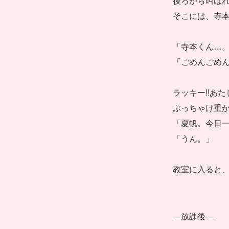
後ろから叫ば
そこには、寺
「寺本くん…。
「ごめんごめ
ラッキー!!あ
ぶっちゃけ重
「夏帆。今日
「うん。」
教室に入ると
―放課後―