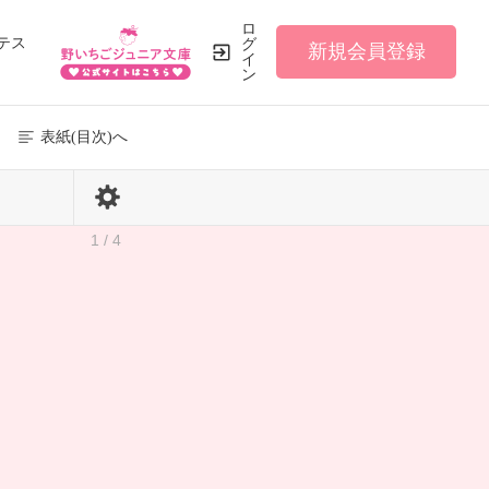
ロ
テス
グ
新規会員登録
イ
ン
表紙(目次)へ
1 / 4