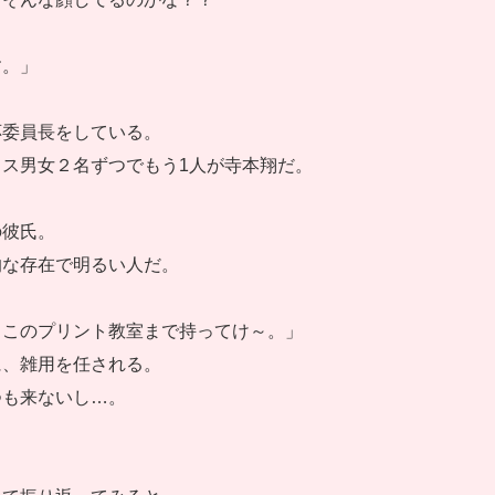
す。」
応委員長をしている。
ス男女２名ずつでもう1人が寺本翔だ。
の彼氏。
的な存在で明るい人だ。
。このプリント教室まで持ってけ～。」
に、雑用を任される。
つも来ないし…。