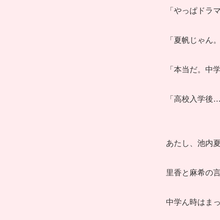
「やっぱドラマ
「夏帆じゃん。
「本当だ。中
「高校入学後
あたし、池内
里香と麻希の
中学ん時はま