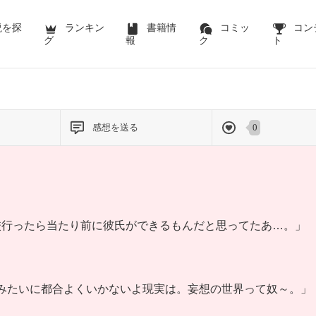
説を探
ランキン
書籍情
コミッ
コン
グ
報
ク
ト
感想を送る
0
校行ったら当たり前に彼氏ができるもんだと思ってたあ…。」
画みたいに都合よくいかないよ現実は。妄想の世界って奴～。」