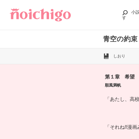
小
す
青空の約束
しおり
第１章 希望
順風満帆
「あたし、高
「それね!!漫