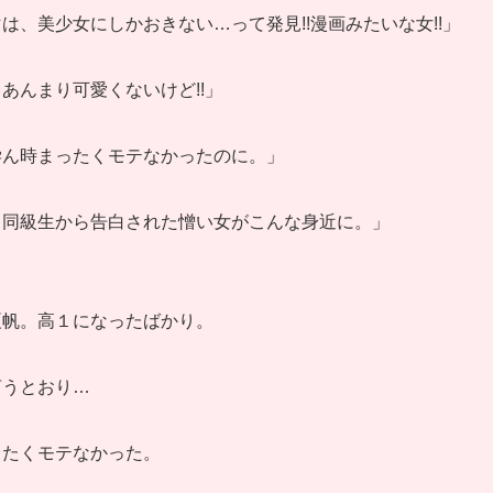
は、美少女にしかおきない…って発見!!漫画みたいな女!!」
あんまり可愛くないけど!!」
学ん時まったくモテなかったのに。」
…同級生から告白された憎い女がこんな身近に。」
夏帆。高１になったばかり。
言うとおり…
ったくモテなかった。