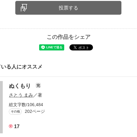
投票する
この作品をシェア
ている人にオススメ
ぬくもり
完
さとう まみ
／著
総文字数/106,484
202ページ
その他
17