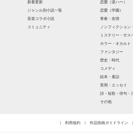
新着更新
恋愛（逆ハー）
すべてがムカつ
ジャンル別小説一覧
恋愛（学園）
音楽コラボ小説
青春・友情
コミュニティ
ノンフィクション
     でも、ほんとうの生きる意味って

『ねぇ。どうし
ミステリー・サス
ホラー・オカルト
「――君に治し
ファンタジー
『……何も分か
歴史・時代
コメディ
                いったい、なんなの？

絵本・童話
実用・エッセイ
あんたみたいな
詩・短歌・俳句・
あたしは認めな
その他
って……思って
利用規約
作品投稿ガイドライン
        ☆..........................................★  
