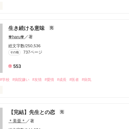
生き続ける意味
完
✾haru✾
／著
総文字数/250,536
737ページ
その他
の母親になる資格はありますか？

553
なる事はできますか？

#学校
#病院嫌い
#友情
#愛情
#成長
#医者
#病気
なりたい…

【完結】先生との恋
完
＊美亜＊
／著