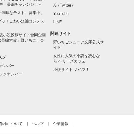
中・長編チャレンジ！～
X（Twitter）
の不気味なテスト、募集中。
YouTube
でゾッ！こわい短編コンテス
LINE
関連サイト
版小説投稿サイト合同企画
の長編大賞」野いちご！会
野いちごジュニア文庫公式サ
イト
女性に人気の小説を読むな
スメ
ら ベリーズカフェ
ナンバー
小説サイト ノベマ！
ックナンバー
作権について
ヘルプ
企業情報