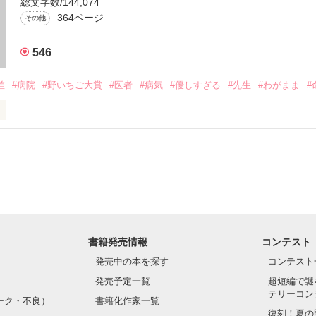
総文字数/144,074
364ページ
その他
作品を読む
546
    けど

差
#病院
#野いちご大賞
#医者
#病気
#優しすぎる
#先生
#わがまま
#
つもりですか？」

度。

書籍発売情報
コンテスト
発売中の本を探す
コンテスト
発売予定一覧
超短編で謎
てるような顔。

テリーコン
ーク・不良）
書籍化作家一覧
復刻！夏の