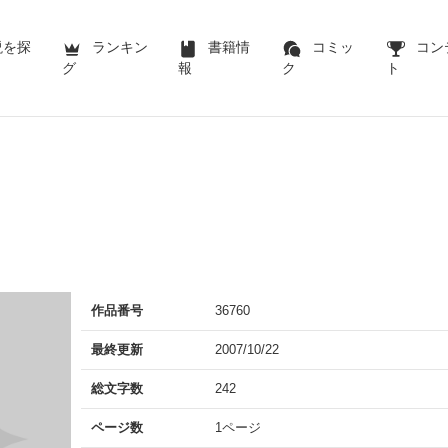
説を探
ランキン
書籍情
コミッ
コン
グ
報
ク
ト
作品番号
36760
最終更新
2007/10/22
総文字数
242
ページ数
1ページ