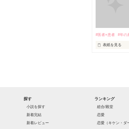
                           
#医者×患者
#年の
表紙を見る
                 みんなが支えてくれる

                   みんなのためにも

「また抜け出す
         あたしは、生きなきゃいけない。

馴れ馴れしい態
探す
ランキング
小説を探す
総合/殿堂
新着完結
恋愛
あたしを理解し
新着レビュー
恋愛（キケン・ダ