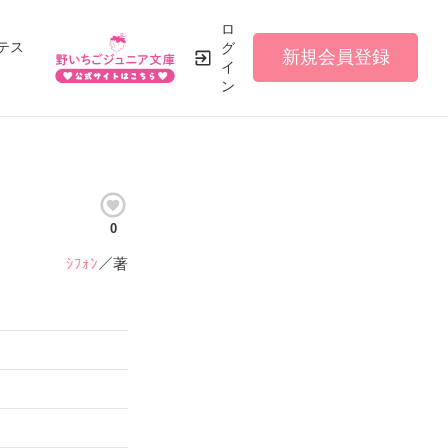
ロ
テス
グ
新規会員登録
イ
ン
0
ｼﾌｫﾝ
／著