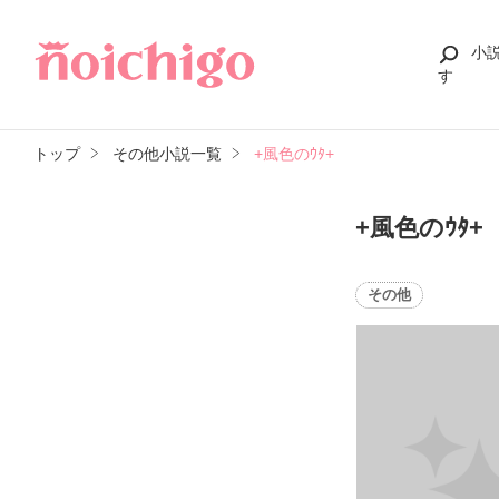
小
す
トップ
その他小説一覧
+風色のｳﾀ+
+風色のｳﾀ+
その他