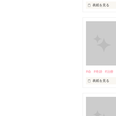
表紙を見る
愛したいのに…

愛せない…

私には、あなた
あなたのママに
#命
#奇跡
#治療
表紙を見る
あなたの母親に
             頑張りたくなんかない...！ 

                 治療なんか辛いだけ
