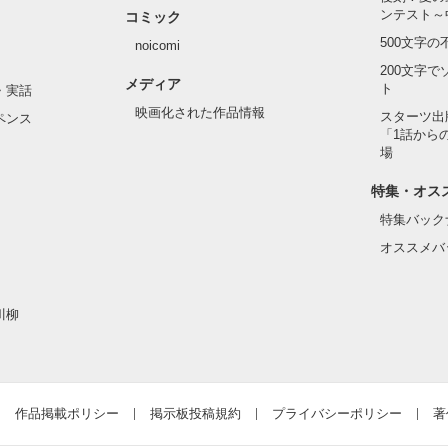
くの。

ンテスト～
コミック
500文字
noicomi
200文字
メディア
ト
・実話
て、手術させたいの？』

映画化された作品情報
スターツ出
ペンス
「1話から
場
て欲しいんだ」

特集・オス
ってない』

特集バック
オススメバ
医者、

川柳
いから！

たのに。

作品掲載ポリシー
掲示板投稿規約
プライバシーポリシー
著