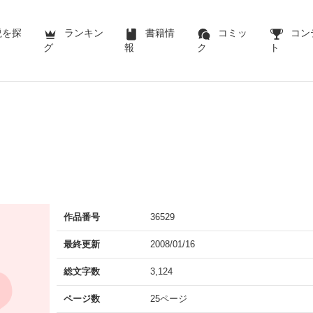
説を探
ランキン
書籍情
コミッ
コン
グ
報
ク
ト
作品番号
36529
最終更新
2008/01/16
総文字数
3,124
ページ数
25ページ