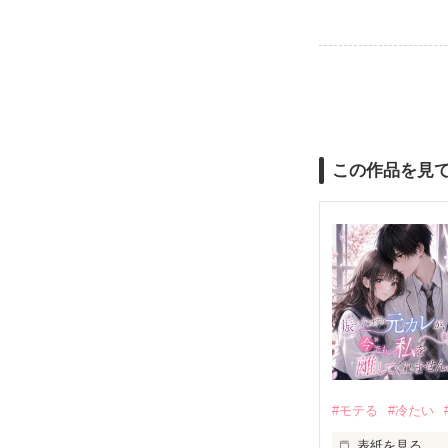
この作品を見
#モテる
#冷たい
表紙を見る