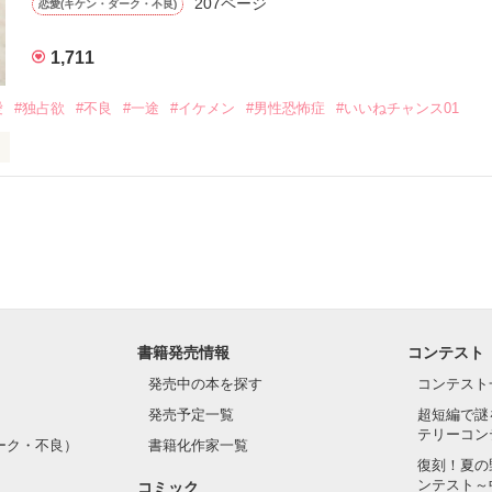
207ページ


恋愛(キケン・ダーク・不良)
1,711
いのに澪にはわんこ男子になる

愛
#独占欲
#不良
#一途
#イケメン
#男性恐怖症
#いいねチャンス01
Hikaru

.｡.:. *:ﾟ✨.ﾟ･*..☆.｡.:*✨

てライバルも登場！？

れしたんだよ……悪いかよ」

光先輩は渡しませんから。」

ライバルの登場で大きく動き出す──。

書籍発売情報
コンテスト
て隣の席になったのは────

発売中の本を探す
コンテスト
発売予定一覧
超短編で謎
テリーコン
ーク・不良）
書籍化作家一覧
い髪色

復刻！夏の
ンテスト～
コミック