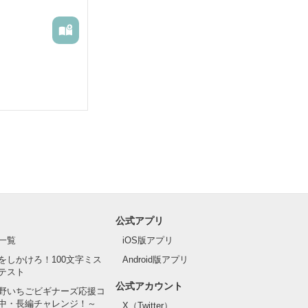
公式アプリ
一覧
iOS版アプリ
をしかけろ！100文字ミス
Android版アプリ
テスト
公式アカウント
野いちごビギナーズ応援コ
中・長編チャレンジ！～
X（Twitter）