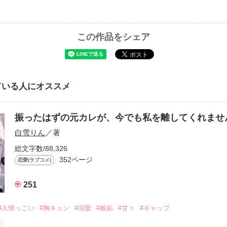
この作品をシェア
ている人にオススメ
振ったはずの元カレが、今でも私を離してくれま
白雪りん
／著
総文字数/88,326
352ページ
恋愛(ラブコメ)
251
#人懐っこい
#胸キュン
#溺愛
#嫉妬
#甘々
#ギャップ