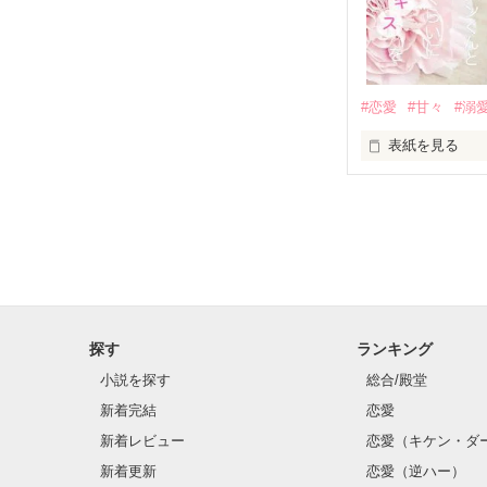
冴木澪-SaekiMio
×

基本女子に冷た
#恋愛
#甘々
#溺
篠宮光-Shinomiya
表紙を見る
✨.ﾟ･*..☆.｡.:*✨.☆
そして光を巡っ
「瑠莉に一目惚
「貴方なんかに
再会した恋は、
探す
ランキング
クラス替えをし
小説を探す
総合/殿堂
新着完結
恋愛
新着レビュー
恋愛（キケン・ダ
金髪に近い明る
新着更新
恋愛（逆ハー）