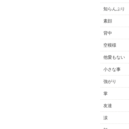
知らんぷり
素顔
背中
空模様
他愛もない
小さな事
強がり
掌
友達
涙