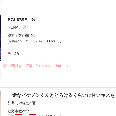
ら、別れを選んだ。」

ECLIPSE
完
になるのが怖かった。

RENA
／著
学時代に大好きだった彼を自分から振った。

総文字数/166,405
ないと思っていたのに、

399ページ
恋愛(キケン・ダーク・不良)
再会した彼は、隣の学校で”王子様”と呼ばれる人気者になっていた。

128
冷たいのに

わらない笑顔を向けてくる。

#闇
#裏社会
#不良
#イケメン
#胸キュン
す
いた恋が再び動き始める合図──。

一途なイケメンくんととろけるくらいに甘いキス
作品を読む
.｡.:. *:ﾟ✨.ﾟ･*..☆.｡.:*✨

如月 いちは
／著
総文字数/92,933
優しい無自覚だけどモテる
