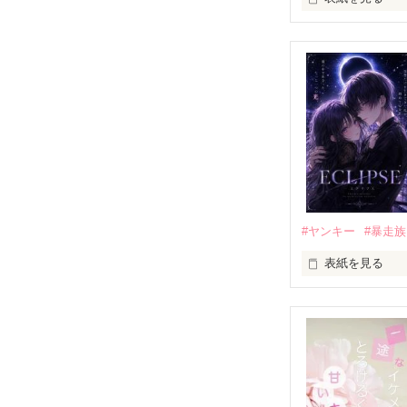
「好きだったか
モテる人を好き
だから私は、中
もう会うことは
高校生になって
他の女の子には
私にだけ昔と変
#ヤンキー
#暴走族
表紙を見る
「澪ちゃん。」

表紙画像はAIで
それは止まって
✨.ﾟ･*..☆.｡.:*✨.☆
人見知りだけど