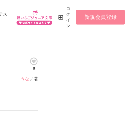
ロ
テス
グ
新規会員登録
イ
ン
0
うな
／著