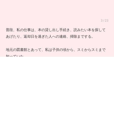
3 / 23
普段、私の仕事は、本の貸し出し手続き、読みたい本を探して
あげたり、返却日を過ぎた人への連絡、掃除までする。
地元の図書館とあって、私は子供の頃から、スミからスミまで
知っていた。
正確には、知っているはずだった。
4 / 23
第二章 貸出欄の人が死ぬ
10月だと言うのに暑い。私がここで働き始めて、もう半年にな
る。